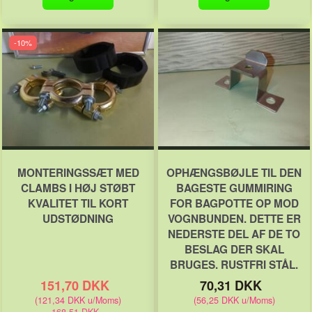
-10%
MONTERINGSSÆT MED
OPHÆNGSBØJLE TIL DEN
CLAMBS I HØJ STØBT
BAGESTE GUMMIRING
KVALITET TIL KORT
FOR BAGPOTTE OP MOD
UDSTØDNING
VOGNBUNDEN. DETTE ER
NEDERSTE DEL AF DE TO
BESLAG DER SKAL
BRUGES. RUSTFRI STÅL.
151,70 DKK
70,31 DKK
(
121,34 DKK
u/Moms
)
(
56,25 DKK
u/Moms
)