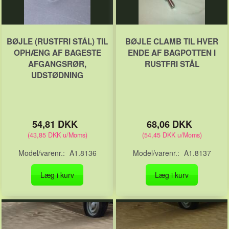
BØJLE (RUSTFRI STÅL) TIL
BØJLE CLAMB TIL HVER
OPHÆNG AF BAGESTE
ENDE AF BAGPOTTEN I
AFGANGSRØR,
RUSTFRI STÅL
UDSTØDNING
54,81 DKK
68,06 DKK
(
43,85 DKK
u/Moms
)
(
54,45 DKK
u/Moms
)
Model/varenr.:
A1.8136
Model/varenr.:
A1.8137
Læg i kurv
Læg i kurv