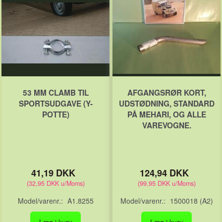
53 MM CLAMB TIL
AFGANGSRØR KORT,
SPORTSUDGAVE (Y-
UDSTØDNING, STANDARD
POTTE)
PÅ MEHARI, OG ALLE
VAREVOGNE.
41,19 DKK
124,94 DKK
(
32,95 DKK
u/Moms
)
(
99,95 DKK
u/Moms
)
Model/varenr.:
A1.8255
Model/varenr.:
1500018 (A2)
Læg i kurv
Læg i kurv