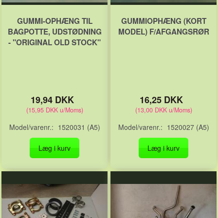
GUMMI-OPHÆNG TIL
GUMMIOPHÆNG (KORT
BAGPOTTE, UDSTØDNING
MODEL) F/AFGANGSRØR
- "ORIGINAL OLD STOCK"
19,94 DKK
16,25 DKK
(
15,95 DKK
u/Moms
)
(
13,00 DKK
u/Moms
)
Model/varenr.:
1520031 (A5)
Model/varenr.:
1520027 (A5)
Læg i kurv
Læg i kurv