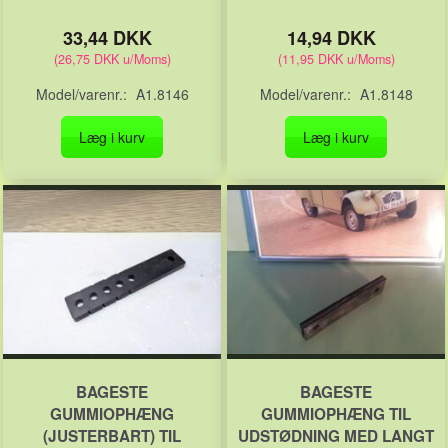
33,44 DKK
14,94 DKK
(
26,75 DKK
u/Moms
)
(
11,95 DKK
u/Moms
)
Model/varenr.:
A1.8146
Model/varenr.:
A1.8148
Læg i kurv
Læg i kurv
BAGESTE
BAGESTE
GUMMIOPHÆNG
GUMMIOPHÆNG TIL
(JUSTERBART) TIL
UDSTØDNING MED LANGT