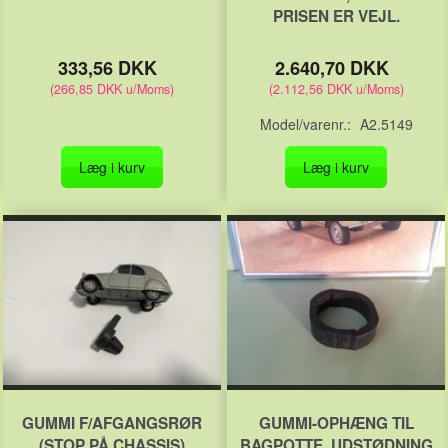
PRISEN ER VEJL.
333,56 DKK
2.640,70 DKK
(
266,85 DKK
u/Moms
)
(
2.112,56 DKK
u/Moms
)
Model/varenr.:
A2.5149
Læg i kurv
Læg i kurv
GUMMI F/AFGANGSRØR
GUMMI-OPHÆNG TIL
(STOP PÅ CHASSIS)
BAGPOTTE, UDSTØDNING