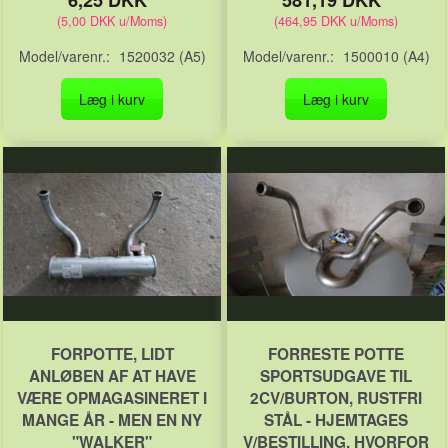
(
5,00 DKK
u/Moms
)
(
464,95 DKK
u/Moms
)
Model/varenr.:
1520032 (A5)
Model/varenr.:
1500010 (A4)
Læg i kurv
Læg i kurv
FORPOTTE, LIDT
FORRESTE POTTE
ANLØBEN AF AT HAVE
SPORTSUDGAVE TIL
VÆRE OPMAGASINERET I
2CV/BURTON, RUSTFRI
MANGE ÅR - MEN EN NY
STÅL - HJEMTAGES
"WALKER"
V/BESTILLING, HVORFOR