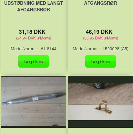
UDSTØDNING MED LANGT
AFGANGSRØR
AFGANGSRØR
31,18 DKK
46,19 DKK
(
24,94 DKK
u/Moms
)
(
36,95 DKK
u/Moms
)
Model/varenr.:
A1.8144
Model/varenr.:
1520028 (A5)
Læg i kurv
Læg i kurv