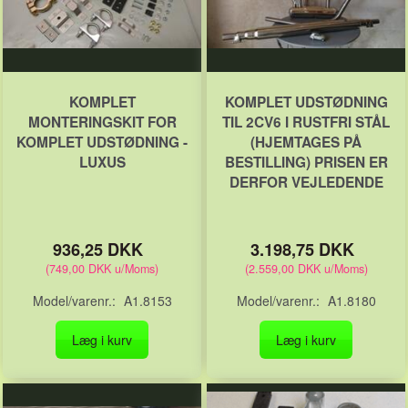
KOMPLET
KOMPLET UDSTØDNING
MONTERINGSKIT FOR
TIL 2CV6 I RUSTFRI STÅL
KOMPLET UDSTØDNING -
(HJEMTAGES PÅ
LUXUS
BESTILLING) PRISEN ER
DERFOR VEJLEDENDE
936,25 DKK
3.198,75 DKK
(
749,00 DKK
u/Moms
)
(
2.559,00 DKK
u/Moms
)
Model/varenr.:
A1.8153
Model/varenr.:
A1.8180
Læg i kurv
Læg i kurv