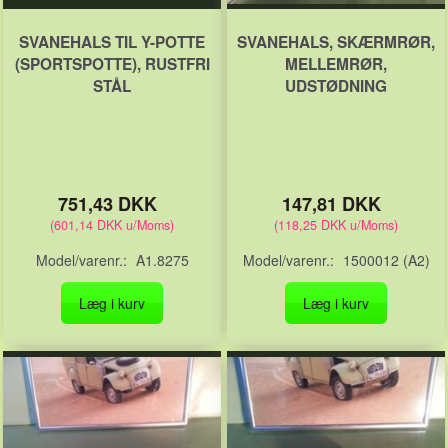
SVANEHALS TIL Y-POTTE
SVANEHALS, SKÆRMRØR,
(SPORTSPOTTE), RUSTFRI
MELLEMRØR,
STÅL
UDSTØDNING
751,43 DKK
147,81 DKK
(
601,14 DKK
u/Moms
)
(
118,25 DKK
u/Moms
)
Model/varenr.:
A1.8275
Model/varenr.:
1500012 (A2)
Læg i kurv
Læg i kurv