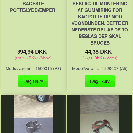
BAGESTE
BESLAG TIL MONTERING
POTTE/LYDDÆMPER,
AF GUMMIRING FOR
BAGPOTTE OP MOD
VOGNBUNDEN. DETTE ER
NEDERSTE DEL AF DE TO
BESLAG DER SKAL
BRUGES
394,94 DKK
44,38 DKK
(
315,95 DKK
u/Moms
)
(
35,50 DKK
u/Moms
)
Model/varenr.:
1500015 (A3)
Model/varenr.:
1520037 (A5)
Læg i kurv
Læg i kurv