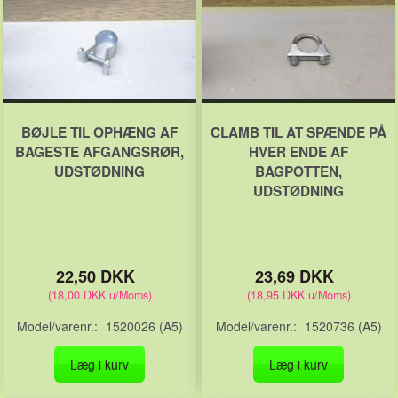
BØJLE TIL OPHÆNG AF
CLAMB TIL AT SPÆNDE PÅ
BAGESTE AFGANGSRØR,
HVER ENDE AF
UDSTØDNING
BAGPOTTEN,
UDSTØDNING
22,50 DKK
23,69 DKK
(
18,00 DKK
u/Moms
)
(
18,95 DKK
u/Moms
)
Model/varenr.:
1520026 (A5)
Model/varenr.:
1520736 (A5)
Læg i kurv
Læg i kurv