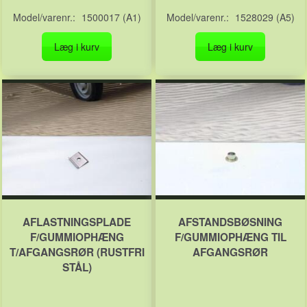
Model/varenr.:
1500017 (A1)
Model/varenr.:
1528029 (A5)
Læg i kurv
Læg i kurv
AFLASTNINGSPLADE
AFSTANDSBØSNING
F/GUMMIOPHÆNG
F/GUMMIOPHÆNG TIL
T/AFGANGSRØR (RUSTFRI
AFGANGSRØR
STÅL)