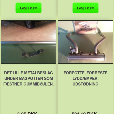
Læg i kurv
Læg i kurv
DET LILLE METALBESLAG
FORPOTTE, FORRESTE
UNDER BAGPOTTEN SOM
LYDDÆMPER,
FÆSTNER GUMMIBØJLEN.
UDSTØDNING
6,25 DKK
581,19 DKK