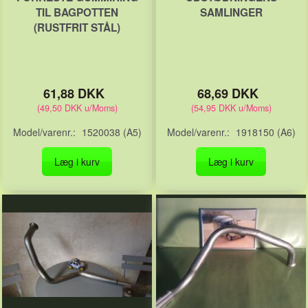
TIL BAGPOTTEN
SAMLINGER
(RUSTFRIT STÅL)
61,88 DKK
68,69 DKK
(
49,50 DKK
u/Moms
)
(
54,95 DKK
u/Moms
)
Model/varenr.:
1520038 (A5)
Model/varenr.:
1918150 (A6)
Læg i kurv
Læg i kurv