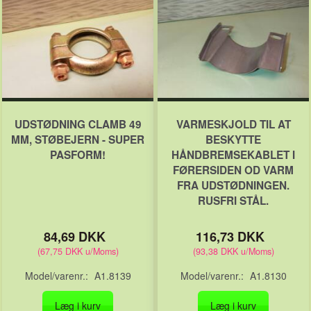
UDSTØDNING CLAMB 49
VARMESKJOLD TIL AT
MM, STØBEJERN - SUPER
BESKYTTE
PASFORM!
HÅNDBREMSEKABLET I
FØRERSIDEN OD VARM
FRA UDSTØDNINGEN.
RUSFRI STÅL.
84,69 DKK
116,73 DKK
(
67,75 DKK
u/Moms
)
(
93,38 DKK
u/Moms
)
Model/varenr.:
A1.8139
Model/varenr.:
A1.8130
Læg i kurv
Læg i kurv