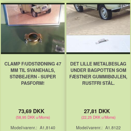
CLAMP F/UDSTØDNING 47
DET LILLE METALBESLAG
MM TIL SVANEHALS,
UNDER BAGPOTTEN SOM
STØBEJERN - SUPER
FÆSTNER GUMMIBØJLEN,
PASFORM!
RUSTFRI STÅL.
73,69 DKK
27,81 DKK
(
58,95 DKK
u/Moms
)
(
22,25 DKK
u/Moms
)
Model/varenr.:
A1,8140
Model/varenr.:
A1.8122