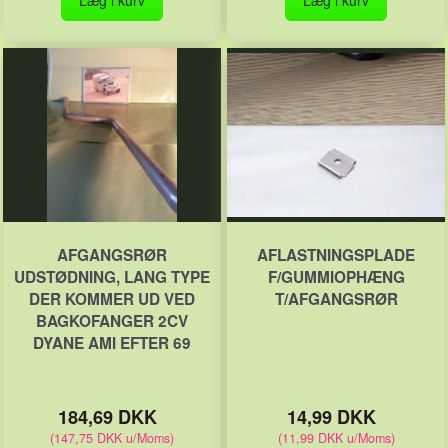
AFGANGSRØR
AFLASTNINGSPLADE
UDSTØDNING, LANG TYPE
F/GUMMIOPHÆNG
DER KOMMER UD VED
T/AFGANGSRØR
BAGKOFANGER 2CV
DYANE AMI EFTER 69
184,69 DKK
14,99 DKK
(
147,75 DKK
u/Moms
)
(
11,99 DKK
u/Moms
)