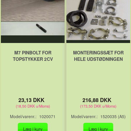
M7 PINBOLT FOR
MONTERINGSSÆT FOR
TOPSTYKKER 2CV
HELE UDSTØDNINGEN
23,13 DKK
216,88 DKK
(
18,50 DKK
u/Moms
)
(
173,50 DKK
u/Moms
)
Model/varenr.:
1020071
Model/varenr.:
1520035 (A5)
Læg i kurv
Læg i kurv