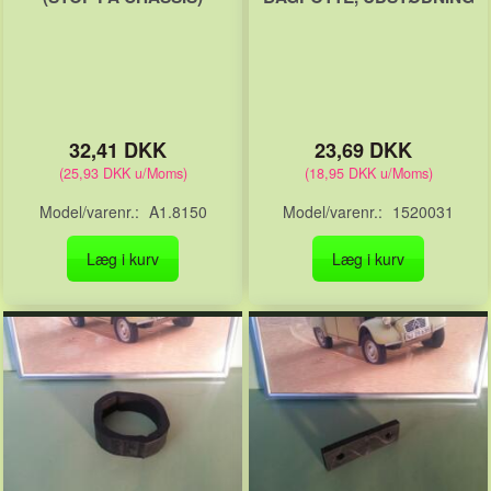
32,41 DKK
23,69 DKK
(
25,93 DKK
u/Moms
)
(
18,95 DKK
u/Moms
)
Model/varenr.:
A1.8150
Model/varenr.:
1520031
Læg i kurv
Læg i kurv