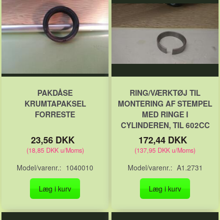
PAKDÅSE
RING/VÆRKTØJ TIL
KRUMTAPAKSEL
MONTERING AF STEMPEL
FORRESTE
MED RINGE I
CYLINDEREN, TIL 602CC
23,56 DKK
172,44 DKK
(
18,85 DKK
u/Moms
)
(
137,95 DKK
u/Moms
)
Model/varenr.:
1040010
Model/varenr.:
A1.2731
Læg i kurv
Læg i kurv