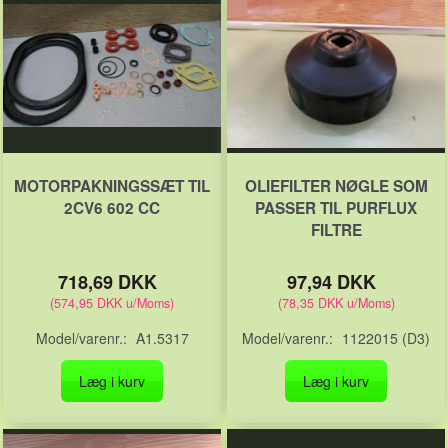
MOTORPAKNINGSSÆT TIL
OLIEFILTER NØGLE SOM
2CV6 602 CC
PASSER TIL PURFLUX
FILTRE
718,69 DKK
97,94 DKK
(
574,95 DKK
u/Moms
)
(
78,35 DKK
u/Moms
)
Model/varenr.:
A1.5317
Model/varenr.:
1122015 (D3)
Læg i kurv
Læg i kurv