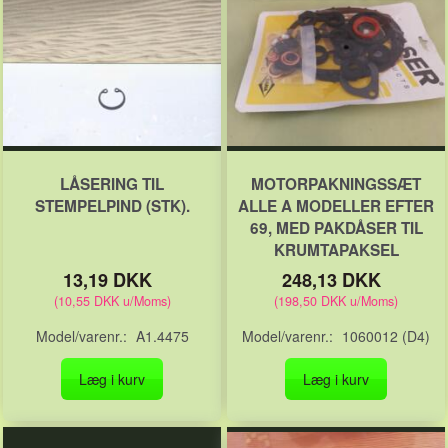
LÅSERING TIL
MOTORPAKNINGSSÆT
STEMPELPIND (STK).
ALLE A MODELLER EFTER
69, MED PAKDÅSER TIL
KRUMTAPAKSEL
13,19 DKK
248,13 DKK
(
10,55 DKK
u/Moms
)
(
198,50 DKK
u/Moms
)
Model/varenr.:
A1.4475
Model/varenr.:
1060012 (D4)
Læg i kurv
Læg i kurv