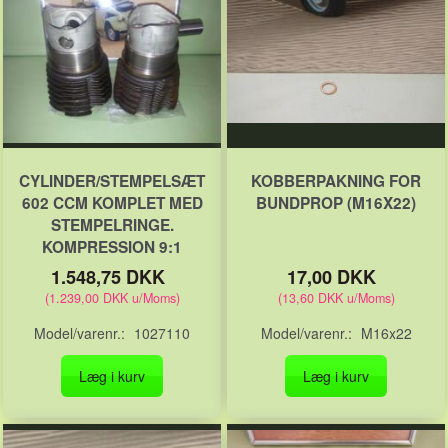
CYLINDER/STEMPELSÆT
KOBBERPAKNING FOR
602 CCM KOMPLET MED
BUNDPROP (M16X22)
STEMPELRINGE.
KOMPRESSION 9:1
1.548,75 DKK
17,00 DKK
(
1.239,00 DKK
u/Moms
)
(
13,60 DKK
u/Moms
)
Model/varenr.:
1027110
Model/varenr.:
M16x22
Læg i kurv
Læg i kurv