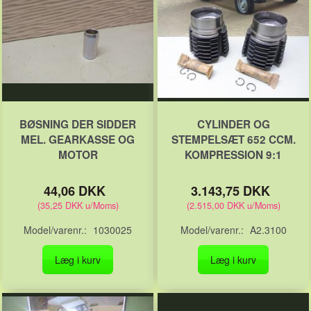
BØSNING DER SIDDER
CYLINDER OG
MEL. GEARKASSE OG
STEMPELSÆT 652 CCM.
MOTOR
KOMPRESSION 9:1
44,06 DKK
3.143,75 DKK
(
35,25 DKK
u/Moms
)
(
2.515,00 DKK
u/Moms
)
Model/varenr.:
1030025
Model/varenr.:
A2.3100
Læg i kurv
Læg i kurv