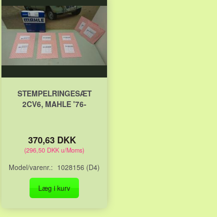
STEMPELRINGESÆT
2CV6, MAHLE '76-
370,63 DKK
(
296,50 DKK
u/Moms
)
Model/varenr.:
1028156 (D4)
Læg i kurv