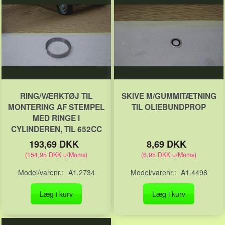
RING/VÆRKTØJ TIL
SKIVE M/GUMMITÆTNING
MONTERING AF STEMPEL
TIL OLIEBUNDPROP
MED RINGE I
CYLINDEREN, TIL 652CC
193,69 DKK
8,69 DKK
(
154,95 DKK
u/Moms
)
(
6,95 DKK
u/Moms
)
Model/varenr.:
A1.2734
Model/varenr.:
A1.4498
Læg i kurv
Læg i kurv