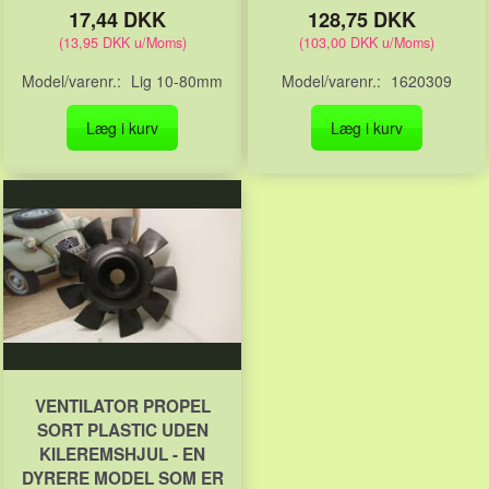
17,44 DKK
128,75 DKK
(
13,95 DKK
u/Moms
)
(
103,00 DKK
u/Moms
)
Model/varenr.:
Lig 10-80mm
Model/varenr.:
1620309
Læg i kurv
Læg i kurv
VENTILATOR PROPEL
SORT PLASTIC UDEN
KILEREMSHJUL - EN
DYRERE MODEL SOM ER