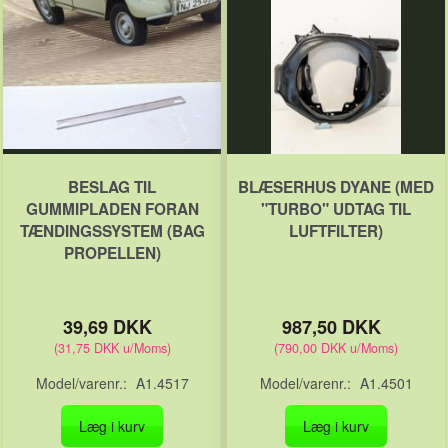
BESLAG TIL
BLÆSERHUS DYANE (MED
GUMMIPLADEN FORAN
"TURBO" UDTAG TIL
TÆNDINGSSYSTEM (BAG
LUFTFILTER)
PROPELLEN)
39,69 DKK
987,50 DKK
(
31,75 DKK
u/Moms
)
(
790,00 DKK
u/Moms
)
Model/varenr.:
A1.4517
Model/varenr.:
A1.4501
Læg i kurv
Læg i kurv