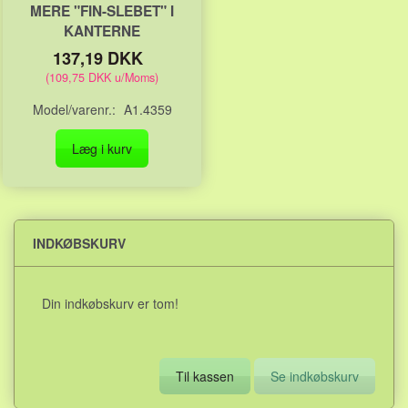
MERE "FIN-SLEBET" I
KANTERNE
137,19 DKK
(
109,75 DKK
u/Moms
)
Model/varenr.:
A1.4359
Læg i kurv
INDKØBSKURV
Din indkøbskurv er tom!
Til kassen
Se indkøbskurv