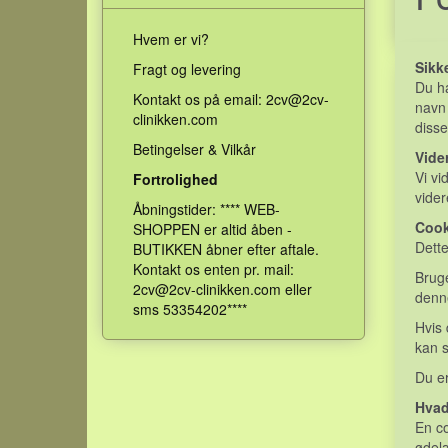
Hvem er vi?
Sikk
Fragt og levering
Du ha
Kontakt os på email: 2cv@2cv-
navn 
clinikken.com
disse
Betingelser & Vilkår
Vide
Vi vi
Fortrolighed
vide
Åbningstider: **** WEB-
Cook
SHOPPEN er altid åben -
Dett
BUTIKKEN åbner efter aftale.
Kontakt os enten pr. mail:
Bruge
2cv@2cv-clinikken.com eller
denne
sms 53354202****
Hvis 
kan s
Du er
Hvad
En co
ødelæ