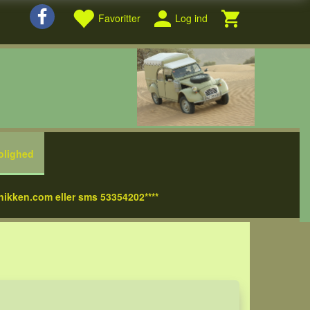
Favoritter
Log ind
olighed
nikken.com eller sms 53354202****