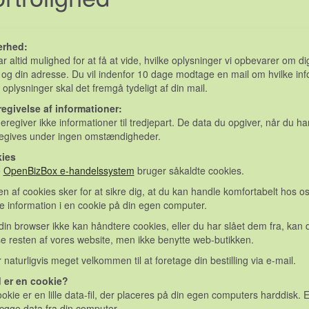
erhed:
r altid mulighed for at få at vide, hvilke oplysninger vi opbevarer om dig
og din adresse. Du vil indenfor 10 dage modtage en mail om hvilke info
 oplysninger skal det fremgå tydeligt af din mail.
regivelse af informationer:
deregiver ikke informationer til tredjepart. De data du opgiver, når du h
regives under ingen omstændigheder.
ies
e
OpenBizBox e-handelssystem
bruger såkaldte cookies.
n af cookies sker for at sikre dig, at du kan handle komfortabelt hos 
 information i en cookie på din egen computer.
din browser ikke kan håndtere cookies, eller du har slået dem fra, kan
e resten af vores website, men ikke benytte web-butikken.
 naturligvis meget velkommen til at foretage din bestilling via e-mail.
 er en cookie?
okie er en lille data-fil, der placeres på din egen computers harddisk. 
gge data fra din computer.