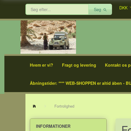
DKK
Søg
Hvem er vi?
Fragt og levering
Kontakt os p
Åbningstider: **** WEB-SHOPPEN er altid åben - BU
Fortrolighed
Fo
INFORMATIONER