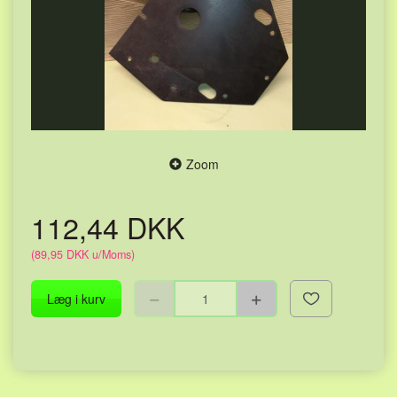
Zoom
112,44 DKK
(
89,95 DKK
u/Moms
)
Læg i kurv