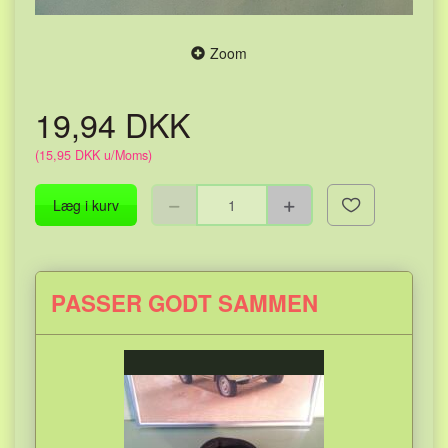
Zoom
19,94 DKK
(
15,95 DKK
u/Moms
)
Læg i kurv
PASSER GODT SAMMEN