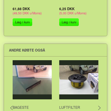
61,88 DKK
6,25 DKK
2,
(
49,50 DKK
u/Moms
)
(
5,00 DKK
u/Moms
)
(
1,
Læg i kurv
Læg i kurv
L
ANDRE KØBTE OGSÅ
BAGESTE
LUFTFILTER
OL