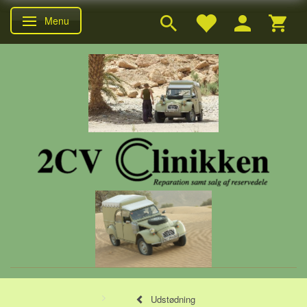
Menu
Skifte navigation
Udstødning