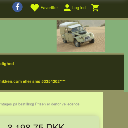
Favoritter
Log ind
olighed
nikken.com eller sms 53354202****
mtages på bestilling) Prisen er derfor vejledende
3.198,75 DKK