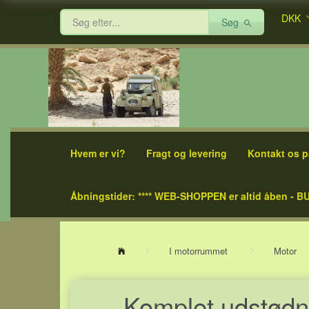
DKK
Søg
Hvem er vi?
Fragt og levering
Kontakt os p
Åbningstider: **** WEB-SHOPPEN er altid åben - BU
I motorrummet
Motor
Komplet udstødnin