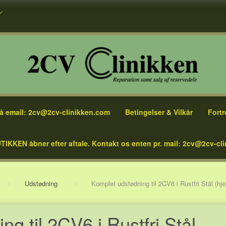
å email: 2cv@2cv-clinikken.com
Betingelser & Vilkår
Fortr
TIKKEN åbner efter aftale. Kontakt os enten pr. mail: 2cv@2cv-cli
Udstødning
Komplet udstødning til 2CV6 i Rustfri Stål (hje
g til 2CV6 i Rustfri Stål