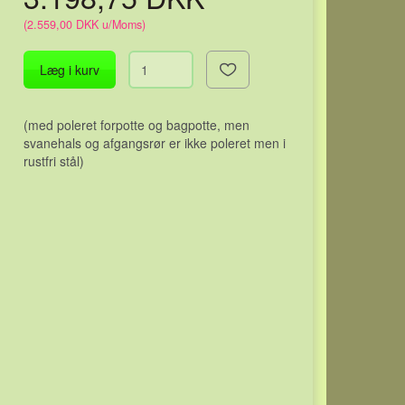
(
2.559,00 DKK
u/Moms
)
Læg i kurv
(med poleret forpotte og bagpotte, men
svanehals og afgangsrør er ikke poleret men i
rustfri stål)