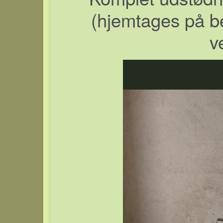
(hjemtages på bes
v