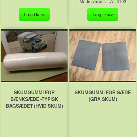
Model/varenr.:
A1.3102
Læg i kurv
Læg i kurv
SKUMGUMMI FOR
SKUMGUMMI FOR SÆDE
BÆNKSÆDE -TYPISK
(GRÅ SKUM)
BAGSÆDET (HVID SKUM)