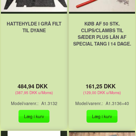
HATTEHYLDE I GRÅ FILT
KØB AF 50 STK.
TIL DYANE
CLIPS/CLAMBS TIL
SÆDER PLUS LÅN AF
SPECIAL TANG I 14 DAGE.
484,94 DKK
161,25 DKK
(
387,95 DKK
u/Moms
)
(
129,00 DKK
u/Moms
)
Model/varenr.:
A1.3132
Model/varenr.:
A1.3136+40
Læg i kurv
Læg i kurv