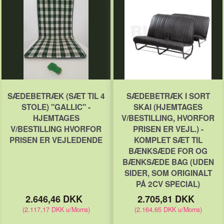
SÆDEBETRÆK (SÆT TIL 4
SÆDEBETRÆK I SORT
STOLE) "GALLIC" -
SKAI (HJEMTAGES
HJEMTAGES
V/BESTILLING, HVORFOR
V/BESTILLING HVORFOR
PRISEN ER VEJL.) -
PRISEN ER VEJLEDENDE
KOMPLET SÆT TIL
BÆNKSÆDE FOR OG
BÆNKSÆDE BAG (UDEN
SIDER, SOM ORIGINALT
PÅ 2CV SPECIAL)
2.646,46 DKK
2.705,81 DKK
(
2.117,17 DKK
u/Moms
)
(
2.164,65 DKK
u/Moms
)