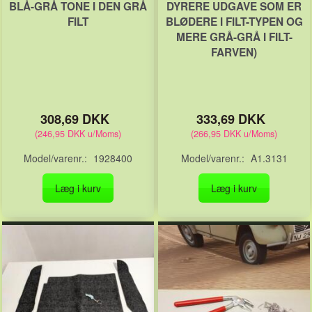
BLÅ-GRÅ TONE I DEN GRÅ
DYRERE UDGAVE SOM ER
FILT
BLØDERE I FILT-TYPEN OG
MERE GRÅ-GRÅ I FILT-
FARVEN)
308,69 DKK
333,69 DKK
(
246,95 DKK
u/Moms
)
(
266,95 DKK
u/Moms
)
Model/varenr.:
1928400
Model/varenr.:
A1.3131
Læg i kurv
Læg i kurv