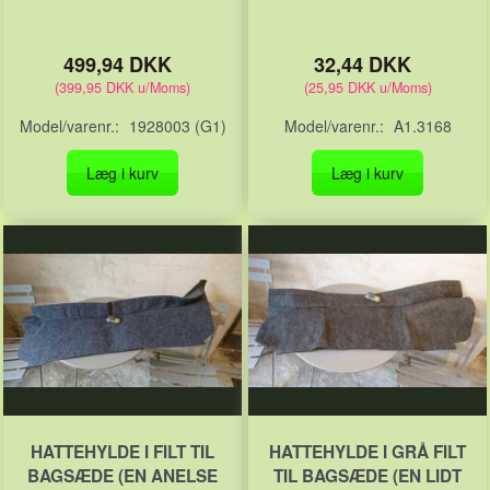
499,94 DKK
32,44 DKK
(
399,95 DKK
u/Moms
)
(
25,95 DKK
u/Moms
)
Model/varenr.:
1928003 (G1)
Model/varenr.:
A1.3168
Læg i kurv
Læg i kurv
HATTEHYLDE I FILT TIL
HATTEHYLDE I GRÅ FILT
BAGSÆDE (EN ANELSE
TIL BAGSÆDE (EN LIDT