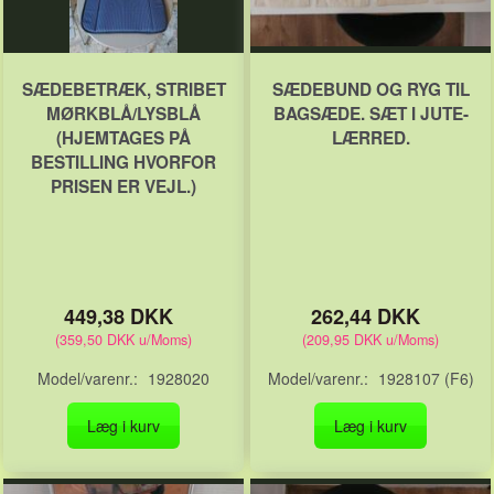
SÆDEBETRÆK, STRIBET
SÆDEBUND OG RYG TIL
MØRKBLÅ/LYSBLÅ
BAGSÆDE. SÆT I JUTE-
(HJEMTAGES PÅ
LÆRRED.
BESTILLING HVORFOR
PRISEN ER VEJL.)
449,38 DKK
262,44 DKK
(
359,50 DKK
u/Moms
)
(
209,95 DKK
u/Moms
)
Model/varenr.:
1928020
Model/varenr.:
1928107 (F6)
Læg i kurv
Læg i kurv