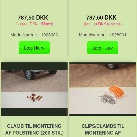
787,50 DKK
787,50 DKK
(
630,00 DKK
u/Moms
)
(
630,00 DKK
u/Moms
)
Model/varenr.:
1928006
Model/varenr.:
1928001
Læg i kurv
Læg i kurv
CLAMB TIL MONTERING
CLIPS/CLAMBS TIL
AF POLSTRING (200 STK.)
MONTERING AF