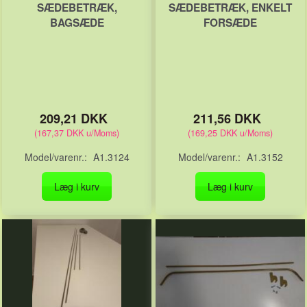
SÆDEBETRÆK,
SÆDEBETRÆK, ENKELT
BAGSÆDE
FORSÆDE
209,21 DKK
211,56 DKK
(
167,37 DKK
u/Moms
)
(
169,25 DKK
u/Moms
)
Model/varenr.:
A1.3124
Model/varenr.:
A1.3152
Læg i kurv
Læg i kurv