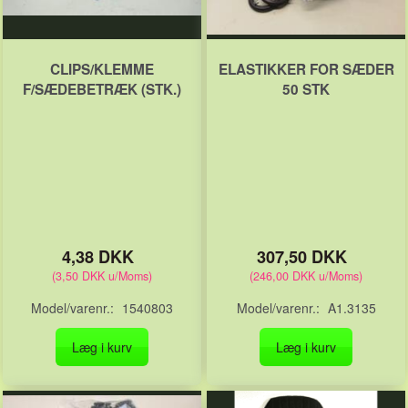
CLIPS/KLEMME
ELASTIKKER FOR SÆDER
F/SÆDEBETRÆK (STK.)
50 STK
4,38 DKK
307,50 DKK
(
3,50 DKK
u/Moms
)
(
246,00 DKK
u/Moms
)
Model/varenr.:
1540803
Model/varenr.:
A1.3135
Læg i kurv
Læg i kurv