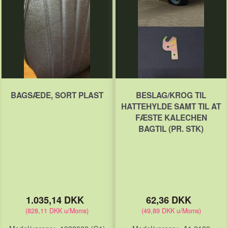
BAGSÆDE, SORT PLAST
BESLAG/KROG TIL
HATTEHYLDE SAMT TIL AT
FÆSTE KALECHEN
BAGTIL (PR. STK)
1.035,14 DKK
62,36 DKK
(
828,11 DKK
u/Moms
)
(
49,89 DKK
u/Moms
)