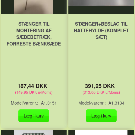
STÆNGER TIL
STÆNGER+BESLAG TIL
MONTERING AF
HATTEHYLDE (KOMPLET
SÆDEBETRÆK,
SÆT)
FORRESTE BÆNKSÆDE
187,44 DKK
391,25 DKK
(
149,95 DKK
u/Moms
)
(
313,00 DKK
u/Moms
)
Model/varenr.:
A1.3151
Model/varenr.:
A1.3134
Læg i kurv
Læg i kurv