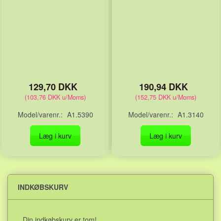
129,70 DKK
190,94 DKK
(
103,76 DKK
u/Moms
)
(
152,75 DKK
u/Moms
)
Model/varenr.:
A1.5390
Model/varenr.:
A1.3140
Læg i kurv
Læg i kurv
INDKØBSKURV
Din indkøbskurv er tom!