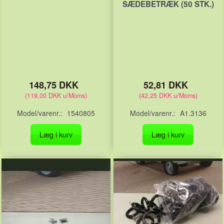
SÆDEBETRÆK (50 STK.)
148,75 DKK
52,81 DKK
(
119,00 DKK
u/Moms
)
(
42,25 DKK
u/Moms
)
Model/varenr.:
1540805
Model/varenr.:
A1.3136
Læg i kurv
Læg i kurv