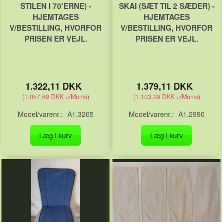
STILEN I 70'ERNE) -
SKAI (SÆT TIL 2 SÆDER) -
HJEMTAGES
HJEMTAGES
V/BESTILLING, HVORFOR
V/BESTILLING, HVORFOR
PRISEN ER VEJL.
PRISEN ER VEJL.
1.322,11 DKK
1.379,11 DKK
(
1.057,69 DKK
u/Moms
)
(
1.103,29 DKK
u/Moms
)
Model/varenr.:
A1.3205
Model/varenr.:
A1.2990
Læg i kurv
Læg i kurv