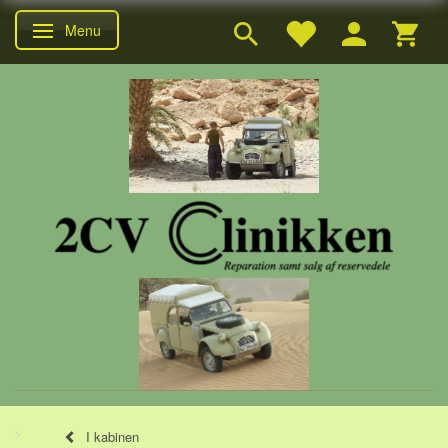
Menu
Skifte navigation
I kabinen