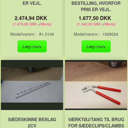
ER VEJL.
BESTILLING, HVORFOR
PRIS ER VEJL.
2.474,94 DKK
1.677,50 DKK
(
1.979,95 DKK
u/Moms
)
(
1.342,00 DKK
u/Moms
)
Model/varenr.:
A1.3106
Model/varenr.:
1928024
Læg i kurv
Læg i kurv
SÆDESKINNE BESLAG
VÆRKTØJ/TANG TIL BRUG
2CV
FOR SÆDECLIPS/CLAMBS