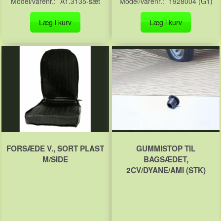
Model/varenr.:
A1.3135-sæt
Model/varenr.:
1928004 (G1)
Læg i kurv
Læg i kurv
FORSÆDE V., SORT PLAST
GUMMISTOP TIL
M/SIDE
BAGSÆDET,
2CV/DYANE/AMI (STK)