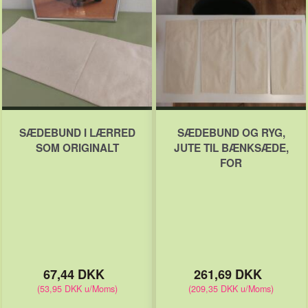
SÆDEBUND I LÆRRED
SÆDEBUND OG RYG,
SOM ORIGINALT
JUTE TIL BÆNKSÆDE,
FOR
67,44 DKK
261,69 DKK
(
53,95 DKK
u/Moms
)
(
209,35 DKK
u/Moms
)