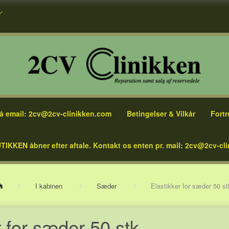
å email: 2cv@2cv-clinikken.com
Betingelser & Vilkår
Fortr
TIKKEN åbner efter aftale. Kontakt os enten pr. mail: 2cv@2cv-cli
I kabinen
Sæder
Elastikker for sæder 50 st
r for sæder 50 stk