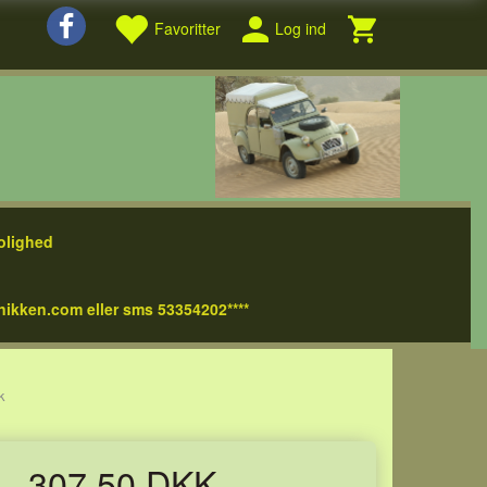
Favoritter
Log ind
olighed
nikken.com eller sms 53354202****
k
307,50 DKK