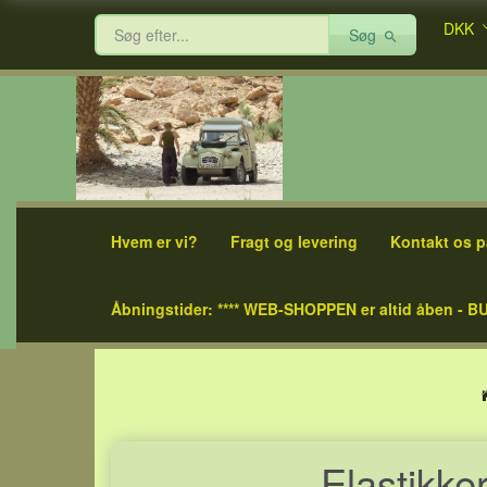
DKK
Søg
Hvem er vi?
Fragt og levering
Kontakt os p
Åbningstider: **** WEB-SHOPPEN er altid åben - BU
Elastikke