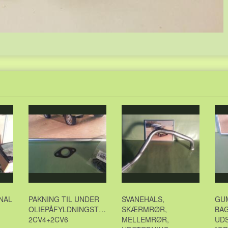
INAL
PAKNING TIL UNDER
SVANEHALS,
GU
OLIEPÅFYLDNINGSTRAGTEN,
SKÆRMRØR,
BA
2CV4+2CV6
MELLEMRØR,
UDS