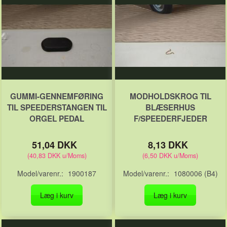
GUMMI-GENNEMFØRING
MODHOLDSKROG TIL
TIL SPEEDERSTANGEN TIL
BLÆSERHUS
ORGEL PEDAL
F/SPEEDERFJEDER
51,04 DKK
8,13 DKK
(
40,83 DKK
u/Moms
)
(
6,50 DKK
u/Moms
)
Model/varenr.:
1900187
Model/varenr.:
1080006 (B4)
Læg i kurv
Læg i kurv