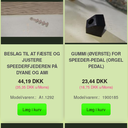
BESLAG TIL AT FÆSTE OG
GUMMI (ØVERSTE) FOR
JUSTERE
SPEEDER-PEDAL (ORGEL
SPEEDERFJEDEREN PÅ
PEDAL)
DYANE OG AMI
44,19 DKK
23,44 DKK
(
35,35 DKK
u/Moms
)
(
18,75 DKK
u/Moms
)
Model/varenr.:
A1.1292
Model/varenr.:
1900185
Læg i kurv
Læg i kurv