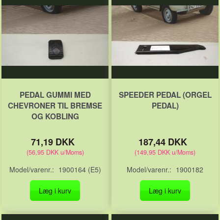
PEDAL GUMMI MED
SPEEDER PEDAL (ORGEL
CHEVRONER TIL BREMSE
PEDAL)
OG KOBLING
71,19 DKK
187,44 DKK
(
56,95 DKK
u/Moms
)
(
149,95 DKK
u/Moms
)
Model/varenr.:
1900164 (E5)
Model/varenr.:
1900182
Læg i kurv
Læg i kurv