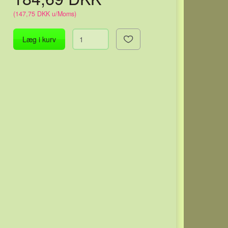
(
147,75 DKK
u/Moms
)
Læg i kurv