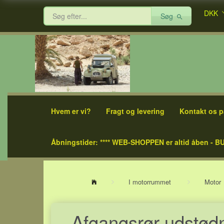
DKK
Søg
Hvem er vi?
Fragt og levering
Kontakt os p
Åbningstider: **** WEB-SHOPPEN er altid åben - BU
I motorrummet
Motor
Afgangsrør udstødn