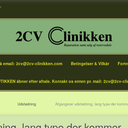
å email: 2cv@2cv-clinikken.com
Betingelser & Vilkår
Fortr
TIKKEN åbner efter aftale. Kontakt os enten pr. mail: 2cv@2cv-cli
Udstødning
Afgangsrør udstødning, lang type der komm
ing, lang type der kommer