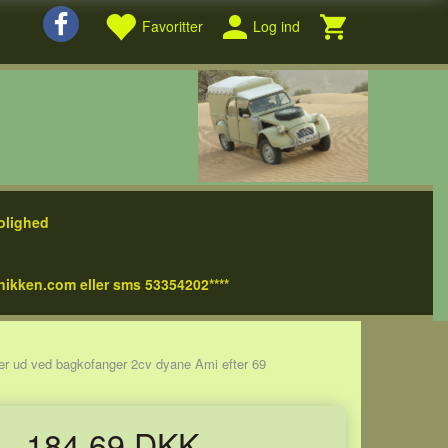
Favoritter
Log ind
olighed
nikken.com eller sms 53354202****
er ud ved bagkofanger 2cv dyane Ami efter 69
184,69 DKK