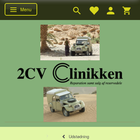
Menu
Skifte navigation
Udstødning