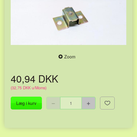
Zoom
40,94 DKK
(
32,75 DKK
u/Moms
)
Læg i kurv