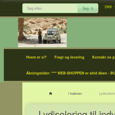
DKK
Søg
Hvem er vi?
Fragt og levering
Kontakt os p
Åbningstider: **** WEB-SHOPPEN er altid åben - BU
I kabinen
Lydisolerin
Lydisolering til in