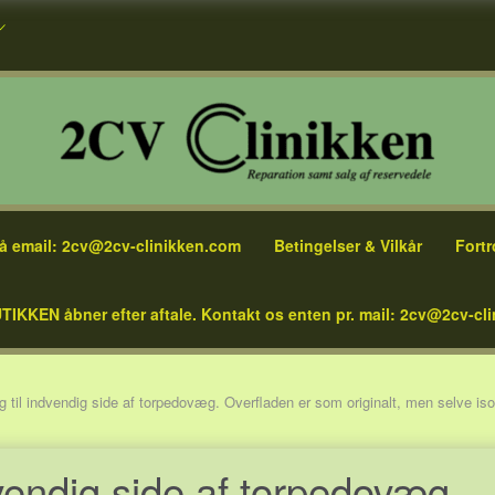
å email: 2cv@2cv-clinikken.com
Betingelser & Vilkår
Fortr
TIKKEN åbner efter aftale. Kontakt os enten pr. mail: 2cv@2cv-cli
g til indvendig side af torpedovæg. Overfladen er som originalt, men selve isole
dvendig side af torpedovæg.