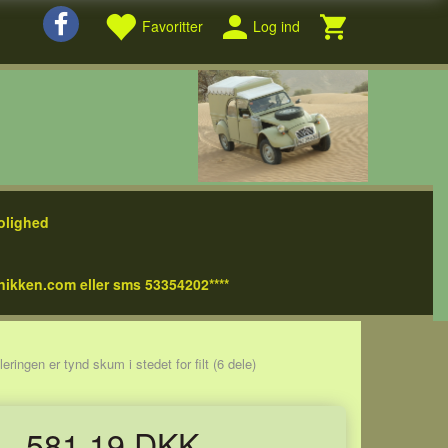
Favoritter
Log ind
olighed
nikken.com eller sms 53354202****
ringen er tynd skum i stedet for filt (6 dele)
581,19 DKK