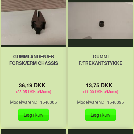
GUMMI ANDENÆB
GUMMI
FORSKÆRM CHASSIS
F/TREKANTSTYKKE
36,19 DKK
13,75 DKK
(
28,95 DKK
u/Moms
)
(
11,00 DKK
u/Moms
)
Model/varenr.:
1540005
Model/varenr.:
1540095
Læg i kurv
Læg i kurv