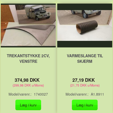
TREKANTSTYKKE 2CV,
VARMESLANGE TIL
VENSTRE
SKÆRM
374,98 DKK
27,19 DKK
(
299,98 DKK
u/Moms
)
(
21,75 DKK
u/Moms
)
Model/varenr.:
1740027
Model/varenr.:
A1.8911
Læg i kurv
Læg i kurv