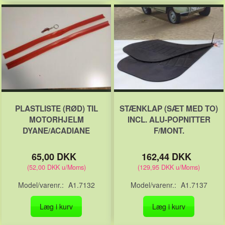
PLASTLISTE (RØD) TIL
STÆNKLAP (SÆT MED TO)
MOTORHJELM
INCL. ALU-POPNITTER
DYANE/ACADIANE
F/MONT.
65,00 DKK
162,44 DKK
(
52,00 DKK
u/Moms
)
(
129,95 DKK
u/Moms
)
Model/varenr.:
A1.7132
Model/varenr.:
A1.7137
Læg i kurv
Læg i kurv