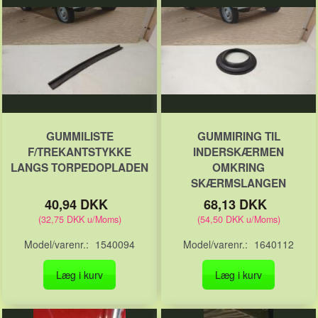
GUMMILISTE
GUMMIRING TIL
F/TREKANTSTYKKE
INDERSKÆRMEN
LANGS TORPEDOPLADEN
OMKRING
SKÆRMSLANGEN
40,94 DKK
68,13 DKK
(
32,75 DKK
u/Moms
)
(
54,50 DKK
u/Moms
)
Model/varenr.:
1540094
Model/varenr.:
1640112
Læg i kurv
Læg i kurv