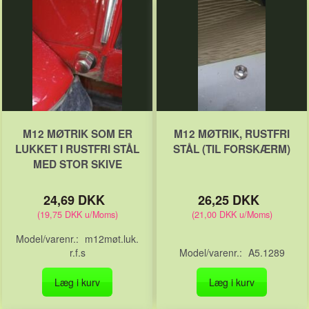
M12 MØTRIK SOM ER
M12 MØTRIK, RUSTFRI
LUKKET I RUSTFRI STÅL
STÅL (TIL FORSKÆRM)
MED STOR SKIVE
24,69 DKK
26,25 DKK
(
19,75 DKK
u/Moms
)
(
21,00 DKK
u/Moms
)
Model/varenr.:
m12møt.luk.
r.f.s
Model/varenr.:
A5.1289
Læg i kurv
Læg i kurv