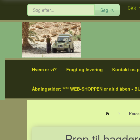
DKK
Søg
Hvem er vi?
Fragt og levering
Kontakt os p
Åbningstider: **** WEB-SHOPPEN er altid åben - BU
Karos
Prop til bagdø