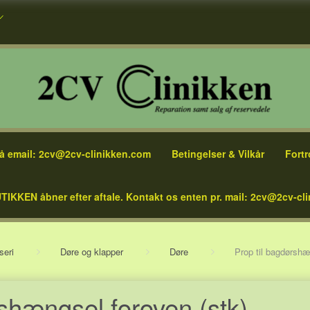
å email: 2cv@2cv-clinikken.com
Betingelser & Vilkår
Fortr
TIKKEN åbner efter aftale. Kontakt os enten pr. mail: 2cv@2cv-cli
seri
Døre og klapper
Døre
Prop til bagdørshæ
rshængsel foroven (stk)