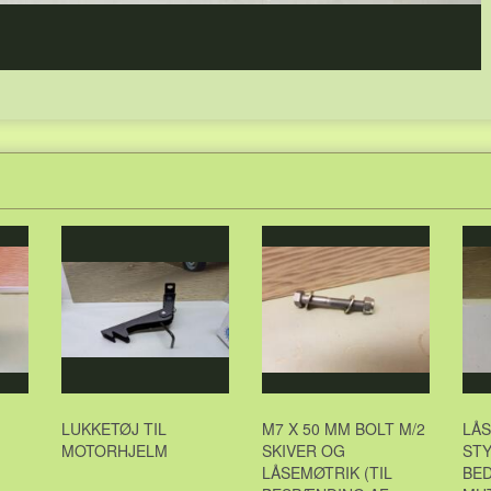
LUKKETØJ TIL
M7 X 50 MM BOLT M/2
LÅS
MOTORHJELM
SKIVER OG
STY
LÅSEMØTRIK (TIL
BE