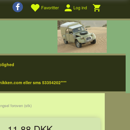
Favoritter
Log ind
olighed
nikken.com eller sms 53354202****
ngsel foroven (stk)
11,88 DKK