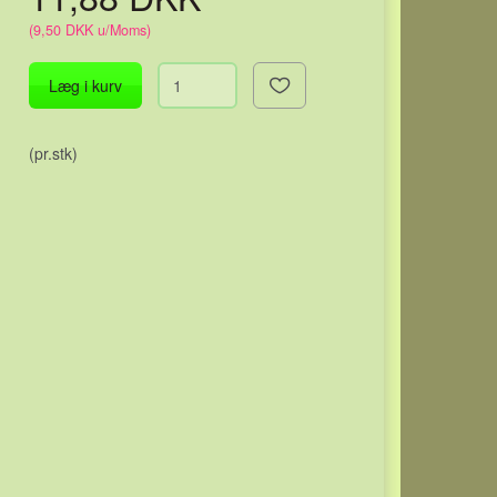
(
9,50 DKK
u/Moms
)
Læg i kurv
(pr.stk)