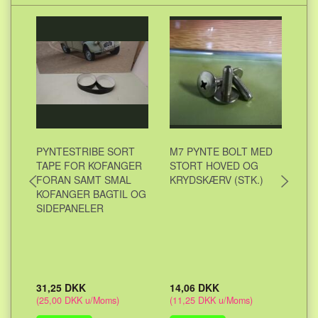
PYNTESTRIBE SORT
M7 PYNTE BOLT MED
BE
TAPE FOR KOFANGER
STORT HOVED OG
HA
FORAN SAMT SMAL
KRYDSKÆRV (STK.)
BE
KOFANGER BAGTIL OG
SIDEPANELER
31,25 DKK
14,06 DKK
37
(
25,00 DKK
u/Moms
)
(
11,25 DKK
u/Moms
)
(
29