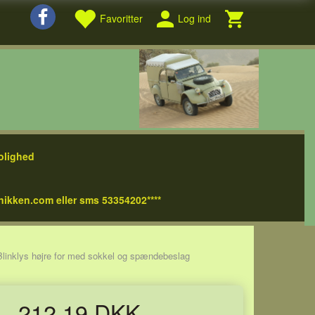
Favoritter
Log ind
olighed
nikken.com eller sms 53354202****
Blinklys højre for med sokkel og spændebeslag
212,19 DKK