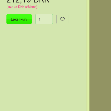
(
169,75 DKK
u/Moms
)
Læg i kurv