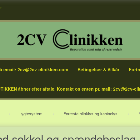
å email: 2cv@2cv-clinikken.com
Betingelser & Vilkår
Fortr
TIKKEN åbner efter aftale. Kontakt os enten pr. mail: 2cv@2cv-cli
Lygtesystem
Forreste blinklys og kabinelys
 med sokkel og spændebeslag