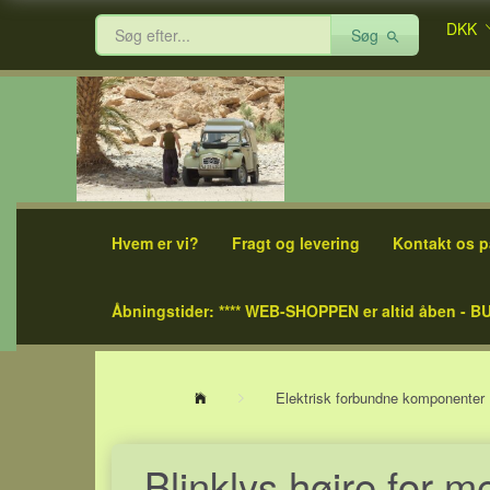
DKK
Søg
Hvem er vi?
Fragt og levering
Kontakt os p
Åbningstider: **** WEB-SHOPPEN er altid åben - BU
Elektrisk forbundne komponenter
Blinklys højre for