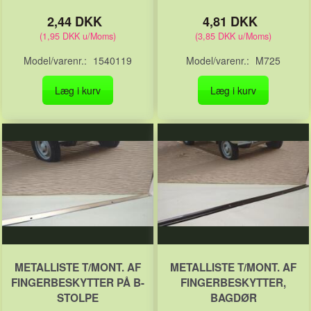
2,44 DKK
4,81 DKK
(
1,95 DKK
u/Moms
)
(
3,85 DKK
u/Moms
)
Model/varenr.:
1540119
Model/varenr.:
M725
Læg i kurv
Læg i kurv
METALLISTE T/MONT. AF
METALLISTE T/MONT. AF
FINGERBESKYTTER PÅ B-
FINGERBESKYTTER,
STOLPE
BAGDØR