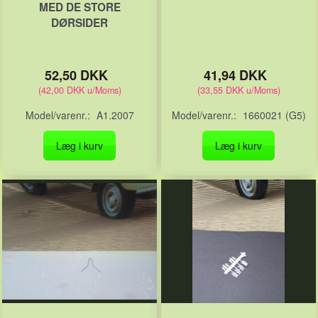
MED DE STORE
DØRSIDER
52,50 DKK
41,94 DKK
(
42,00 DKK
u/Moms
)
(
33,55 DKK
u/Moms
)
Model/varenr.:
A1.2007
Model/varenr.:
1660021 (G5)
Læg i kurv
Læg i kurv