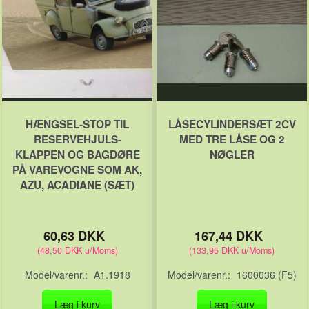
HÆNGSEL-STOP TIL
LÅSECYLINDERSÆT 2CV
RESERVEHJULS-
MED TRE LÅSE OG 2
KLAPPEN OG BAGDØRE
NØGLER
PÅ VAREVOGNE SOM AK,
AZU, ACADIANE (SÆT)
60,63 DKK
167,44 DKK
(
48,50 DKK
u/Moms
)
(
133,95 DKK
u/Moms
)
Model/varenr.:
A1.1918
Model/varenr.:
1600036 (F5)
Læg i kurv
Læg i kurv