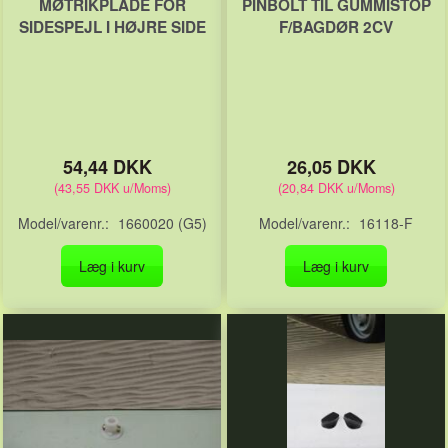
MØTRIKPLADE FOR
PINBOLT TIL GUMMISTOP
SIDESPEJL I HØJRE SIDE
F/BAGDØR 2CV
54,44 DKK
26,05 DKK
(
43,55 DKK
u/Moms
)
(
20,84 DKK
u/Moms
)
Model/varenr.:
1660020 (G5)
Model/varenr.:
16118-F
Læg i kurv
Læg i kurv