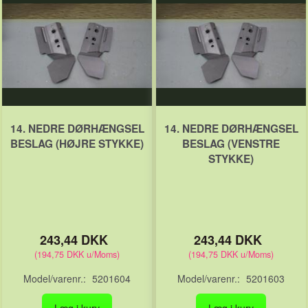
14. NEDRE DØRHÆNGSEL
14. NEDRE DØRHÆNGSEL
BESLAG (HØJRE STYKKE)
BESLAG (VENSTRE
STYKKE)
243,44 DKK
243,44 DKK
(
194,75 DKK
u/Moms
)
(
194,75 DKK
u/Moms
)
Model/varenr.:
5201604
Model/varenr.:
5201603
Læg i kurv
Læg i kurv