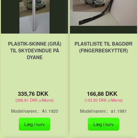
PLASTIK-SKINNE (GRÅ)
PLASTLISTE TIL BAGDØR
TIL SKYDEVINDUE PÅ
(FINGERBESKYTTER)
DYANE
335,76 DKK
166,88 DKK
(
268,61 DKK
u/Moms
)
(
133,50 DKK
u/Moms
)
Model/varenr.:
A1.1920
Model/varenr.:
a1.1981
Læg i kurv
Læg i kurv