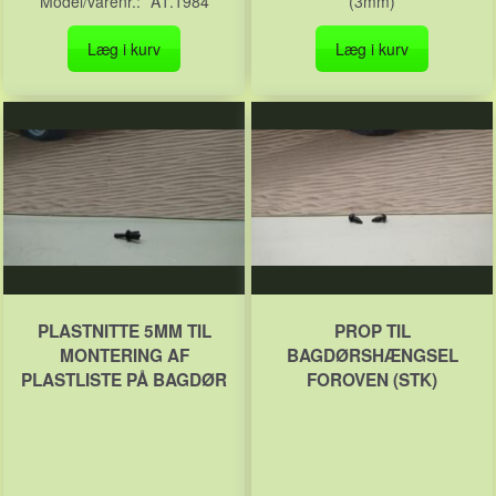
Model/varenr.:
A1.1984
(3mm)
Læg i kurv
Læg i kurv
PLASTNITTE 5MM TIL
PROP TIL
MONTERING AF
BAGDØRSHÆNGSEL
PLASTLISTE PÅ BAGDØR
FOROVEN (STK)