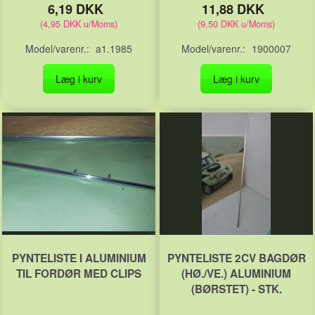
6,19 DKK
11,88 DKK
(
4,95 DKK
u/Moms
)
(
9,50 DKK
u/Moms
)
Model/varenr.:
a1.1985
Model/varenr.:
1900007
Læg i kurv
Læg i kurv
PYNTELISTE I ALUMINIUM
PYNTELISTE 2CV BAGDØR
TIL FORDØR MED CLIPS
(HØ./VE.) ALUMINIUM
(BØRSTET) - STK.