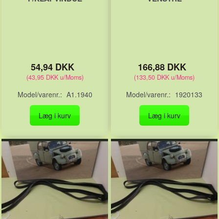
54,94 DKK
166,88 DKK
(
43,95 DKK
u/Moms
)
(
133,50 DKK
u/Moms
)
Model/varenr.:
A1.1940
Model/varenr.:
1920133
Læg i kurv
Læg i kurv