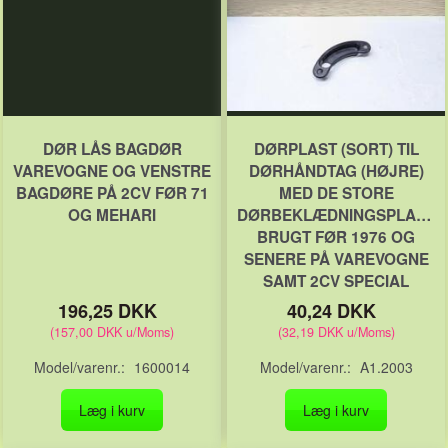
DØR LÅS BAGDØR
DØRPLAST (SORT) TIL
VAREVOGNE OG VENSTRE
DØRHÅNDTAG (HØJRE)
BAGDØRE PÅ 2CV FØR 71
MED DE STORE
OG MEHARI
DØRBEKLÆDNINGSPLADER
BRUGT FØR 1976 OG
SENERE PÅ VAREVOGNE
SAMT 2CV SPECIAL
196,25 DKK
40,24 DKK
(
157,00 DKK
u/Moms
)
(
32,19 DKK
u/Moms
)
Model/varenr.:
1600014
Model/varenr.:
A1.2003
Læg i kurv
Læg i kurv