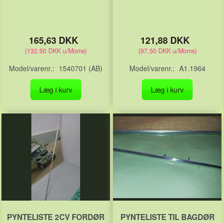
165,63 DKK
121,88 DKK
(
132,50 DKK
u/Moms
)
(
97,50 DKK
u/Moms
)
Model/varenr.:
1540701 (AB)
Model/varenr.:
A1.1964
Læg i kurv
Læg i kurv
PYNTELISTE 2CV FORDØR
PYNTELISTE TIL BAGDØR