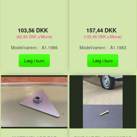
103,56 DKK
157,44 DKK
(
82,85 DKK
u/Moms
)
(
125,95 DKK
u/Moms
)
Model/varenr.:
A1.1986
Model/varenr.:
A1.1983
Læg i kurv
Læg i kurv