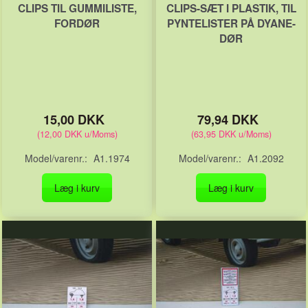
CLIPS TIL GUMMILISTE,
CLIPS-SÆT I PLASTIK, TIL
FORDØR
PYNTELISTER PÅ DYANE-
DØR
15,00 DKK
79,94 DKK
(
12,00 DKK
u/Moms
)
(
63,95 DKK
u/Moms
)
Model/varenr.:
A1.1974
Model/varenr.:
A1.2092
Læg i kurv
Læg i kurv