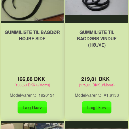
GUMMILISTE TIL BAGDØR
GUMMILISTE TIL
HØJRE SIDE
BAGDØRS VINDUE
(HØ./VE)
166,88 DKK
219,81 DKK
(
133,50 DKK
u/Moms
)
(
175,85 DKK
u/Moms
)
Model/varenr.:
1920134
Model/varenr.:
A1.6133
Læg i kurv
Læg i kurv