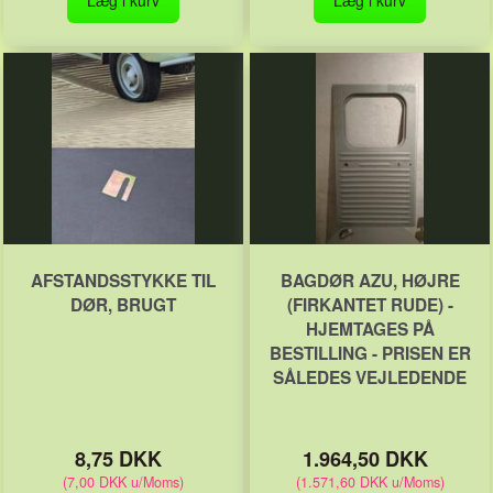
AFSTANDSSTYKKE TIL
BAGDØR AZU, HØJRE
DØR, BRUGT
(FIRKANTET RUDE) -
HJEMTAGES PÅ
BESTILLING - PRISEN ER
SÅLEDES VEJLEDENDE
8,75 DKK
1.964,50 DKK
(
7,00 DKK
u/Moms
)
(
1.571,60 DKK
u/Moms
)