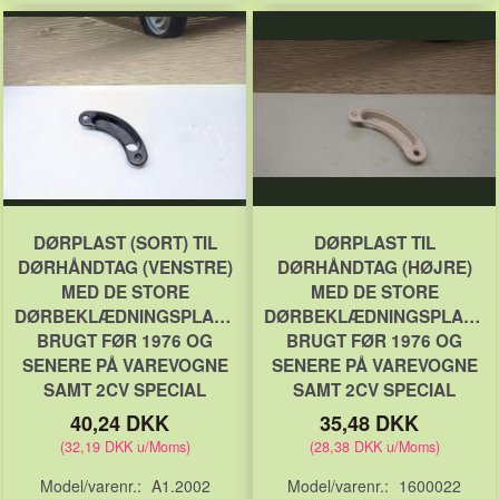
DØRPLAST (SORT) TIL
DØRPLAST TIL
DØRHÅNDTAG (VENSTRE)
DØRHÅNDTAG (HØJRE)
MED DE STORE
MED DE STORE
DØRBEKLÆDNINGSPLADER
DØRBEKLÆDNINGSPLADER
BRUGT FØR 1976 OG
BRUGT FØR 1976 OG
SENERE PÅ VAREVOGNE
SENERE PÅ VAREVOGNE
SAMT 2CV SPECIAL
SAMT 2CV SPECIAL
40,24 DKK
35,48 DKK
(
32,19 DKK
u/Moms
)
(
28,38 DKK
u/Moms
)
Model/varenr.:
A1.2002
Model/varenr.:
1600022