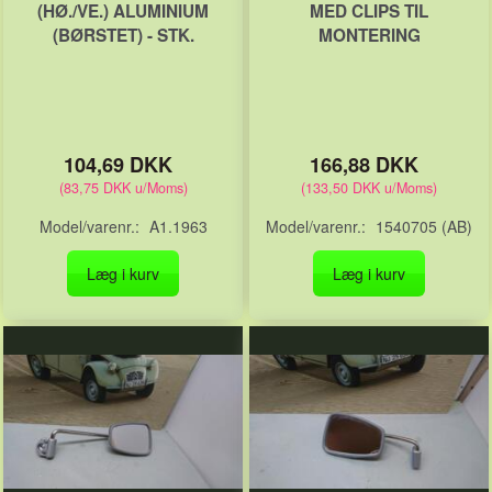
(HØ./VE.) ALUMINIUM
MED CLIPS TIL
(BØRSTET) - STK.
MONTERING
104,69 DKK
166,88 DKK
(
83,75 DKK
u/Moms
)
(
133,50 DKK
u/Moms
)
Model/varenr.:
A1.1963
Model/varenr.:
1540705 (AB)
Læg i kurv
Læg i kurv