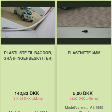
PLASTLISTE TIL BAGDØR,
PLASTNITTE 3MM
GRÅ (FINGERBESKYTTER)
142,83 DKK
5,00 DKK
(
114,26 DKK
u/Moms
)
(
4,00 DKK
u/Moms
)
Model/varenr.:
A1.1985