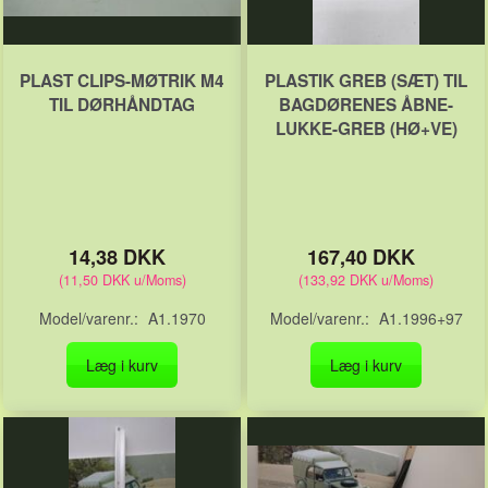
PLAST CLIPS-MØTRIK M4
PLASTIK GREB (SÆT) TIL
TIL DØRHÅNDTAG
BAGDØRENES ÅBNE-
LUKKE-GREB (HØ+VE)
14,38 DKK
167,40 DKK
(
11,50 DKK
u/Moms
)
(
133,92 DKK
u/Moms
)
Model/varenr.:
A1.1970
Model/varenr.:
A1.1996+97
Læg i kurv
Læg i kurv