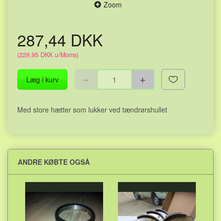
Zoom
287,44 DKK
(
229,95 DKK
u/Moms
)
Læg i kurv
Med store hætter som lukker ved tændrørshullet
ANDRE KØBTE OGSÅ