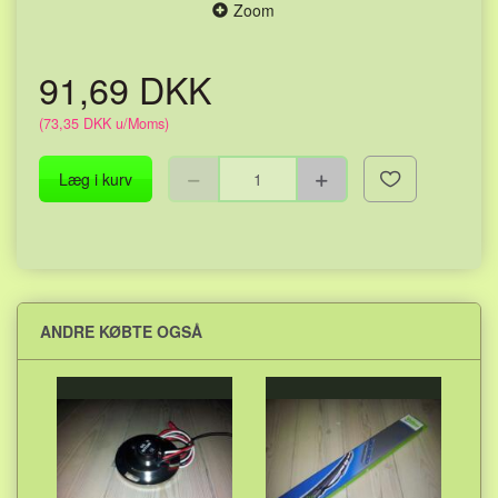
Zoom
91,69 DKK
(
73,35 DKK
u/Moms
)
Læg i kurv
ANDRE KØBTE OGSÅ