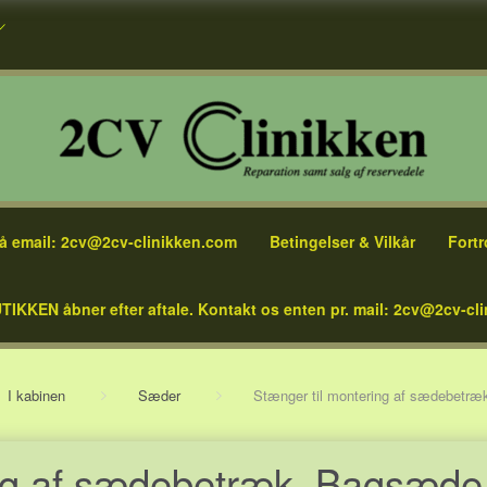
å email: 2cv@2cv-clinikken.com
Betingelser & Vilkår
Fortr
TIKKEN åbner efter aftale. Kontakt os enten pr. mail: 2cv@2cv-cli
I kabinen
Sæder
Stænger til montering af sædebetr
ing af sædebetræk, Bagsæde