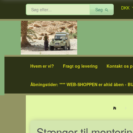
DKK
Søg
Hvem er vi?
Fragt og levering
Kontakt os p
Åbningstider: **** WEB-SHOPPEN er altid åben - BU
Stænger til monter