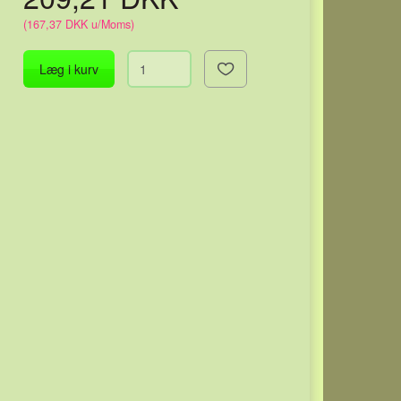
(
167,37 DKK
u/Moms
)
Læg i kurv