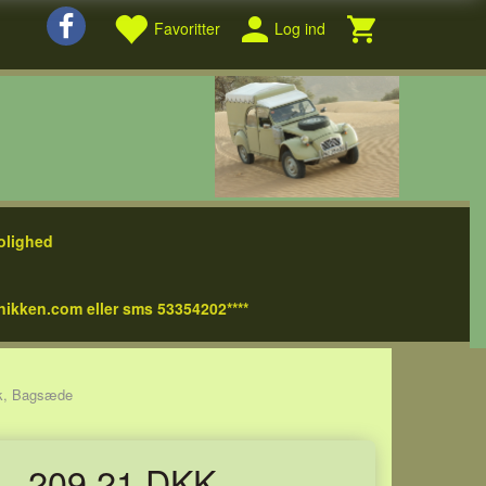
Favoritter
Log ind
olighed
nikken.com eller sms 53354202****
æk, Bagsæde
209,21 DKK