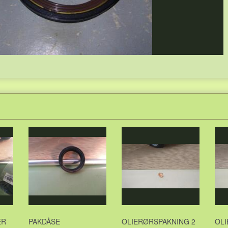
ER
PAKDÅSE
OLIERØRSPAKNING 2
OL