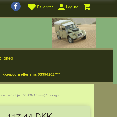
Favoritter
Log ind
olighed
nikken.com eller sms 53354202****
 ved svinghjul (56x69x10 mm) Viton-gummi
117,44 DKK