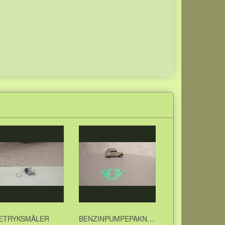
IETRYKSMÅLER
BENZINPUMPEPAKNING