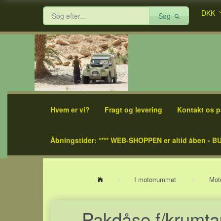
DKK
Søg
Hvem er vi?
Fragt og levering
Kontakt os p
Åbningstider: **** WEB-SHOPPEN er altid åben - BU
I motorrummet
Mot
Pakdåse f/krumta