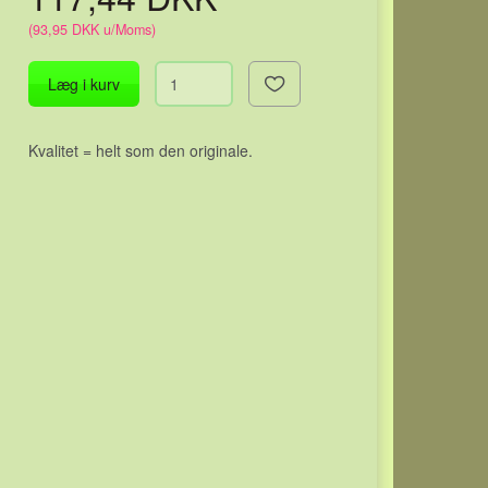
(
93,95 DKK
u/Moms
)
Læg i kurv
Kvalitet = helt som den originale.