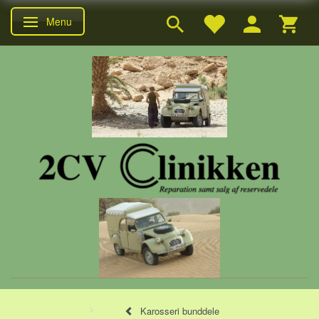
Menu
Skifte navigation
Karosseri bunddele