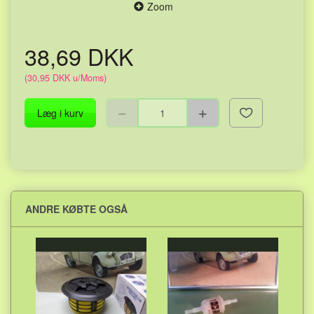
Zoom
38,69 DKK
(
30,95 DKK
u/Moms
)
Læg i kurv
ANDRE KØBTE OGSÅ