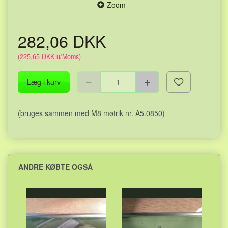
Zoom
282,06 DKK
(
225,65 DKK
u/Moms
)
Læg i kurv
(bruges sammen med M8 møtrik nr. A5.0850)
ANDRE KØBTE OGSÅ