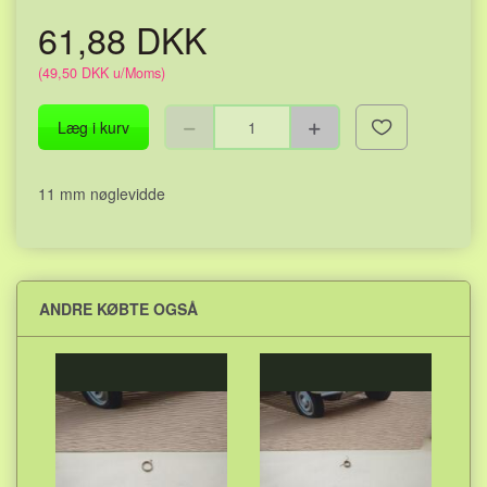
61,88 DKK
(
49,50 DKK
u/Moms
)
Læg i kurv
11 mm nøglevidde
ANDRE KØBTE OGSÅ