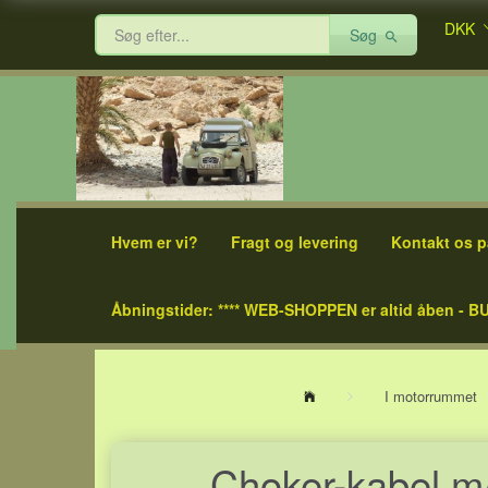
DKK
Søg
Hvem er vi?
Fragt og levering
Kontakt os p
Åbningstider: **** WEB-SHOPPEN er altid åben - BU
I motorrummet
Choker-kabel m/