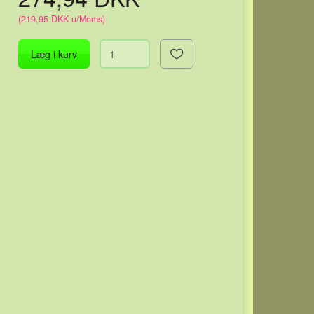
(
219,95 DKK
u/Moms
)
Læg i kurv