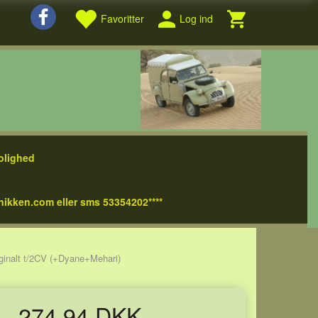
Favoritter
Log ind
olighed
nikken.com eller sms 53354202****
ginalt t/2CV (+Dyane+Mehari)
274,94 DKK