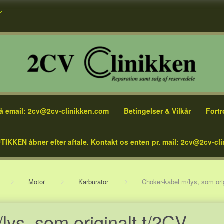
å email: 2cv@2cv-clinikken.com
Betingelser & Vilkår
Fortr
TIKKEN åbner efter aftale. Kontakt os enten pr. mail: 2cv@2cv-cli
Motor
Karburator
Choker-kabel m/lys, som ori
lys, som originalt t/2CV