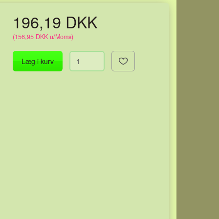
196,19 DKK
(
156,95 DKK
u/Moms
)
Læg i kurv