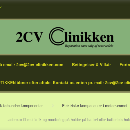
å email: 2cv@2cv-clinikken.com
Betingelser & Vilkår
Fortr
TIKKEN åbner efter aftale. Kontakt os enten pr. mail: 2cv@2cv-cli
sk forbundne komponenter
Elektriske komponenter i motorrummet
Laderelæ til multistik og montering på holder på batteri eller batteriets hol