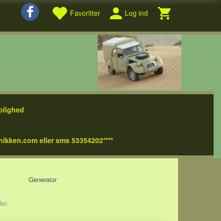
Favoritter
Log ind
olighed
nikken.com eller sms 53354202****
Generator
der.