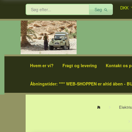
DKK
Søg
Hvem er vi?
Fragt og levering
Kontakt os p
Åbningstider: **** WEB-SHOPPEN er altid åben - BU
Elektri