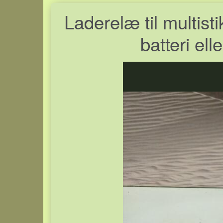
Laderelæ til multist
batteri ell