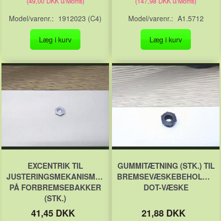
(
49,00 DKK
u/Moms
)
(
147,98 DKK
u/Moms
)
Model/varenr.:
1912023 (C4)
Model/varenr.:
A1.5712
Læg i kurv
Læg i kurv
EXCENTRIK TIL
GUMMITÆTNING (STK.) TIL
JUSTERINGSMEKANISMEN
BREMSEVÆSKEBEHOLDER
PÅ FORBREMSEBAKKER
DOT-VÆSKE
(STK.)
41,45 DKK
21,88 DKK