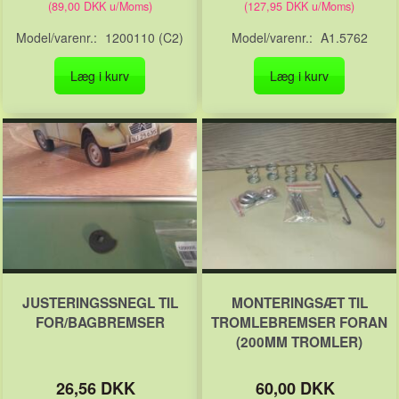
(
89,00 DKK
u/Moms
)
(
127,95 DKK
u/Moms
)
Model/varenr.:
1200110 (C2)
Model/varenr.:
A1.5762
Læg i kurv
Læg i kurv
JUSTERINGSSNEGL TIL
MONTERINGSÆT TIL
FOR/BAGBREMSER
TROMLEBREMSER FORAN
(200MM TROMLER)
26,56 DKK
60,00 DKK