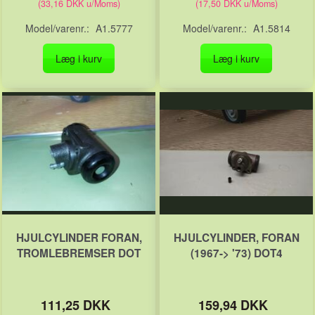
(
33,16 DKK
u/Moms
)
(
17,50 DKK
u/Moms
)
Model/varenr.:
A1.5777
Model/varenr.:
A1.5814
Læg i kurv
Læg i kurv
HJULCYLINDER FORAN,
HJULCYLINDER, FORAN
TROMLEBREMSER DOT
(1967-> '73) DOT4
111,25 DKK
159,94 DKK