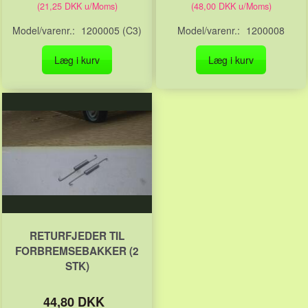
(
21,25 DKK
u/Moms
)
(
48,00 DKK
u/Moms
)
Model/varenr.:
1200005 (C3)
Model/varenr.:
1200008
Læg i kurv
Læg i kurv
RETURFJEDER TIL
FORBREMSEBAKKER (2
STK)
44,80 DKK