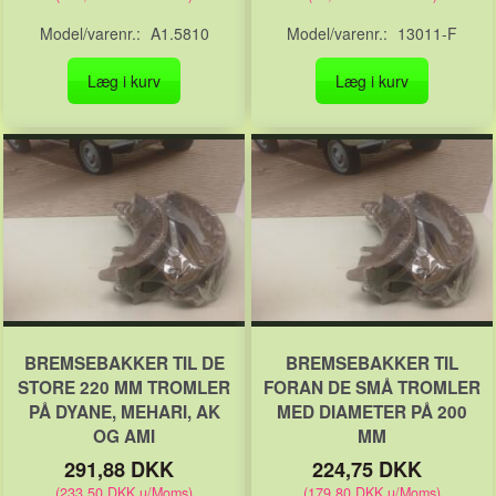
Model/varenr.:
A1.5810
Model/varenr.:
13011-F
Læg i kurv
Læg i kurv
BREMSEBAKKER TIL DE
BREMSEBAKKER TIL
STORE 220 MM TROMLER
FORAN DE SMÅ TROMLER
PÅ DYANE, MEHARI, AK
MED DIAMETER PÅ 200
OG AMI
MM
291,88 DKK
224,75 DKK
(
233,50 DKK
u/Moms
)
(
179,80 DKK
u/Moms
)