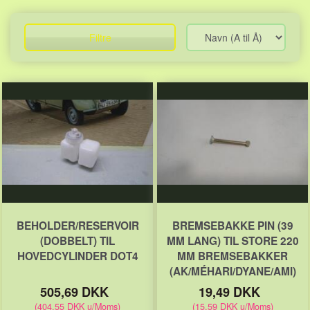
Filtre
BEHOLDER/RESERVOIR
BREMSEBAKKE PIN (39
(DOBBELT) TIL
MM LANG) TIL STORE 220
HOVEDCYLINDER DOT4
MM BREMSEBAKKER
(AK/MÉHARI/DYANE/AMI)
505,69 DKK
19,49 DKK
(
404,55 DKK
u/Moms
)
(
15,59 DKK
u/Moms
)