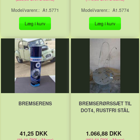
Model/varenr.:
A1.5771
Model/varenr.:
A1.5774
Læg i kurv
Læg i kurv
BREMSERENS
BREMSERØRSSÆT TIL
DOT4, RUSTFRI STÅL
41,25 DKK
1.066,88 DKK
(
33,00 DKK
u/Moms
)
(
853,50 DKK
u/Moms
)