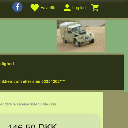
Favoritter
Log ind
olighed
nikken.com eller sms 53354202****
er dørene samme liste til alle døre.
146,50 DKK