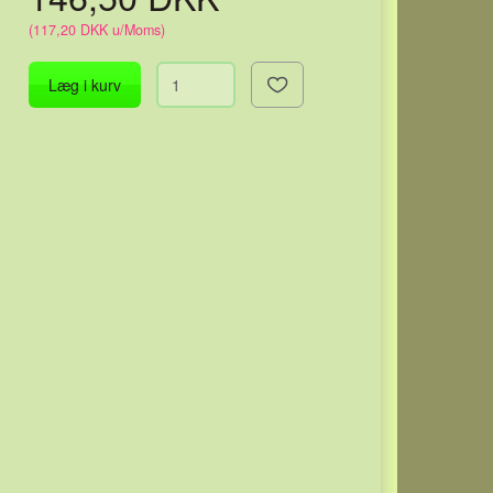
(
117,20 DKK
u/Moms
)
Læg i kurv