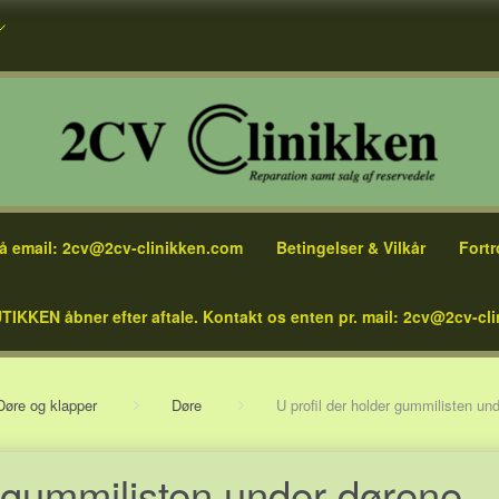
å email: 2cv@2cv-clinikken.com
Betingelser & Vilkår
Fortr
TIKKEN åbner efter aftale. Kontakt os enten pr. mail: 2cv@2cv-cli
Døre og klapper
Døre
U profil der holder gummilisten und
r gummilisten under dørene