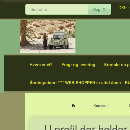
DKK
Søg
Hvem er vi?
Fragt og levering
Kontakt os p
Åbningstider: **** WEB-SHOPPEN er altid åben - BU
Karosseri
U profil der holde