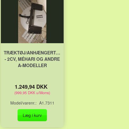
TRÆKTØJ/ANHÆNGERTRÆK
- 2CV, MÉHARI OG ANDRE
A-MODELLER
1.249,94 DKK
(
999,95 DKK
u/Moms
)
Model/varenr.:
A1.7311
Læg i kurv