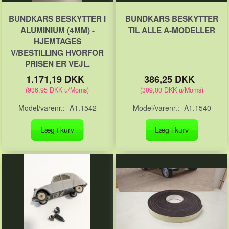
BUNDKARS BESKYTTER I
BUNDKARS BESKYTTER
ALUMINIUM (4MM) -
TIL ALLE A-MODELLER
HJEMTAGES
V/BESTILLING HVORFOR
PRISEN ER VEJL.
1.171,19 DKK
386,25 DKK
(
936,95 DKK
u/Moms
)
(
309,00 DKK
u/Moms
)
Model/varenr.:
A1.1542
Model/varenr.:
A1.1540
Læg i kurv
Læg i kurv