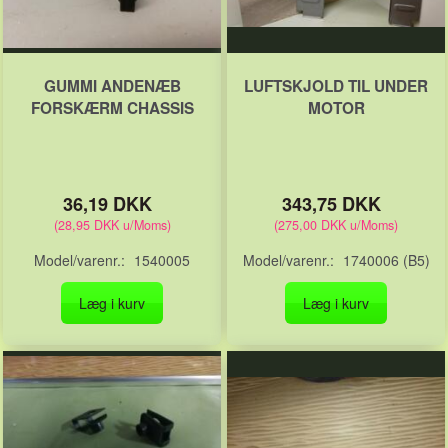
GUMMI ANDENÆB
LUFTSKJOLD TIL UNDER
FORSKÆRM CHASSIS
MOTOR
36,19 DKK
343,75 DKK
(
28,95 DKK
u/Moms
)
(
275,00 DKK
u/Moms
)
Model/varenr.:
1540005
Model/varenr.:
1740006 (B5)
Læg i kurv
Læg i kurv