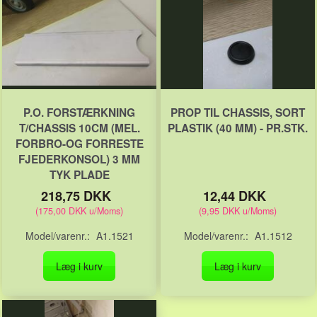
P.O. FORSTÆRKNING
PROP TIL CHASSIS, SORT
T/CHASSIS 10CM (MEL.
PLASTIK (40 MM) - PR.STK.
FORBRO-OG FORRESTE
FJEDERKONSOL) 3 MM
TYK PLADE
218,75 DKK
12,44 DKK
(
175,00 DKK
u/Moms
)
(
9,95 DKK
u/Moms
)
Model/varenr.:
A1.1521
Model/varenr.:
A1.1512
Læg i kurv
Læg i kurv