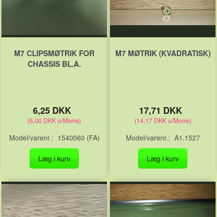
M7 CLIPSMØTRIK FOR
M7 MØTRIK (KVADRATISK)
CHASSIS BL.A.
6,25 DKK
17,71 DKK
(
5,00 DKK
u/Moms
)
(
14,17 DKK
u/Moms
)
Model/varenr.:
1540060 (FA)
Model/varenr.:
A1.1527
Læg i kurv
Læg i kurv