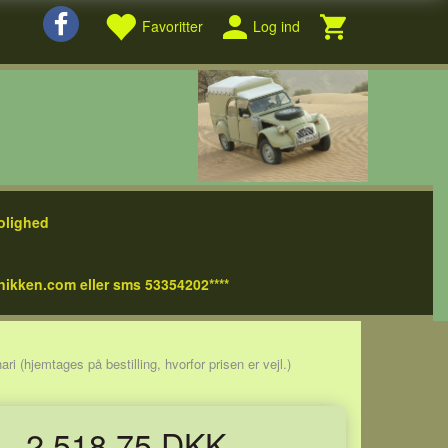
Favoritter
Log ind
olighed
nikken.com eller sms 53354202****
 (hjemtages på bestilling, hvorfor prisen er vejl.)
2.518,75 DKK