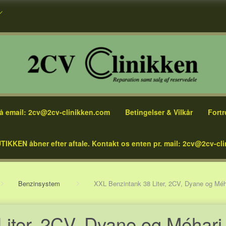
å email: 2cv@2cv-clinikken.com
Betingelser & Vilkår
Fortr
TIKKEN åbner efter aftale. Kontakt os enten pr. mail: 2cv@2cv-cli
Benzinsystem
XXL Benzintank 38 Liter, 2CV, Dyane og Méhari
iter, 2CV, Dyane og Méhari