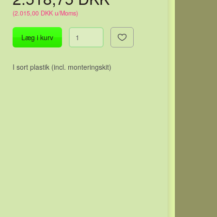
(
2.015,00 DKK
u/Moms
)
Læg i kurv
I sort plastik (incl. monteringskit)