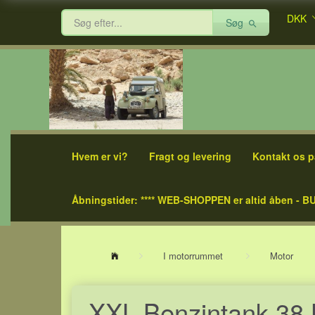
DKK
Søg
Hvem er vi?
Fragt og levering
Kontakt os p
Åbningstider: **** WEB-SHOPPEN er altid åben - BU
I motorrummet
Motor
XXL Benzintank 38 L