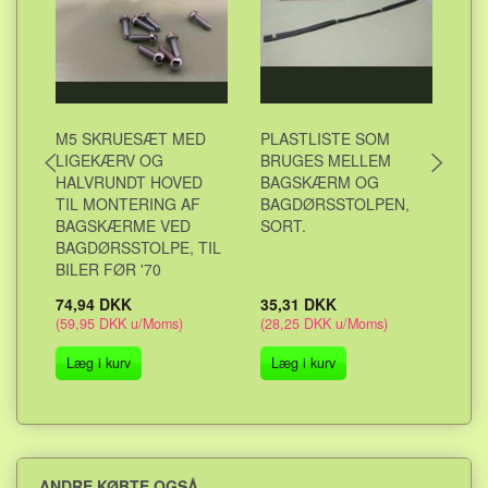
M5 SKRUESÆT MED
PLASTLISTE SOM
GU
LIGEKÆRV OG
BRUGES MELLEM
F/
HALVRUNDT HOVED
BAGSKÆRM OG
ME
TIL MONTERING AF
BAGDØRSSTOLPEN,
BAGSKÆRME VED
SORT.
BAGDØRSSTOLPE, TIL
BILER FØR '70
74,94 DKK
35,31 DKK
68
(
59,95 DKK
u/Moms
)
(
28,25 DKK
u/Moms
)
(
54
Læg i kurv
Læg i kurv
L
ANDRE KØBTE OGSÅ