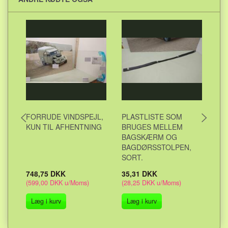
FORRUDE VINDSPEJL,
PLASTLISTE SOM
AL
KUN TIL AFHENTNING
BRUGES MELLEM
BA
BAGSKÆRM OG
OV
BAGDØRSSTOLPEN,
KA
SORT.
748,75 DKK
35,31 DKK
10
(
599,00 DKK
u/Moms
)
(
28,25 DKK
u/Moms
)
(
82
Læg i kurv
Læg i kurv
L