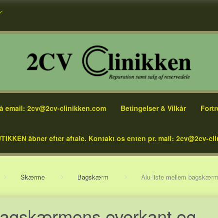
å email: 2cv@2cv-clinikken.com
Betingelser & Vilkår
Fortr
TIKKEN åbner efter aftale. Kontakt os enten pr. mail: 2cv@2cv-cli
Skærme
Bagskærm
Alu-liste mellem bagskærm
 bagskærmens overkant og