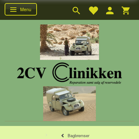
Menu
Skifte navigation
Bagbremser