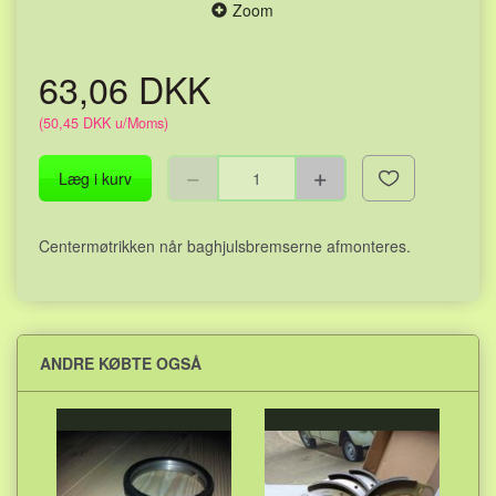
Zoom
63,06 DKK
(
50,45 DKK
u/Moms
)
Læg i kurv
Centermøtrikken når baghjulsbremserne afmonteres.
ANDRE KØBTE OGSÅ