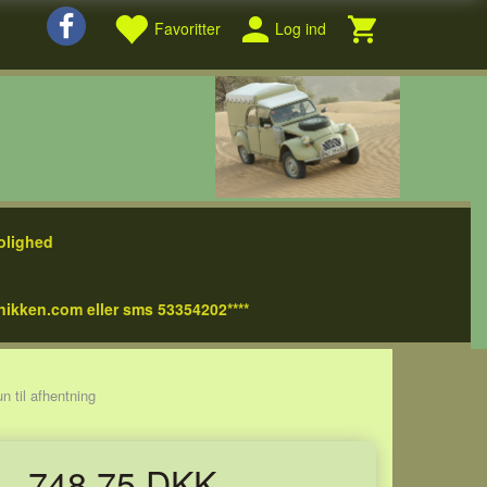
Favoritter
Log ind
olighed
nikken.com eller sms 53354202****
n til afhentning
748,75 DKK