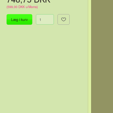
(
599,00 DKK
u/Moms
)
Læg i kurv