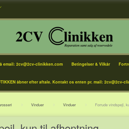
å email: 2cv@2cv-clinikken.com
Betingelser & Vilkår
Fortr
TIKKEN åbner efter aftale. Kontakt os enten pr. mail: 2cv@2cv-cli
rosseri
Vinduer
Vinduer
Forrude vindspejl, ku
ejl, kun til afhentning