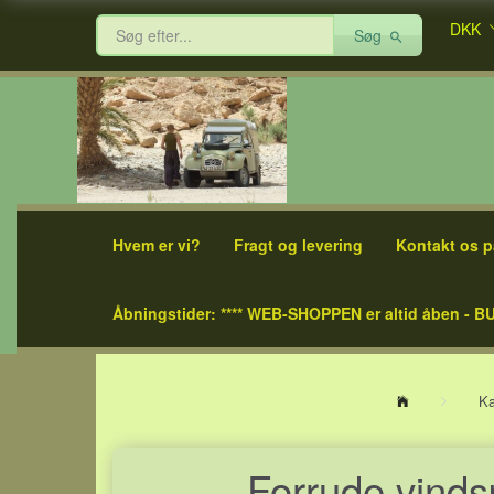
DKK
Søg
Hvem er vi?
Fragt og levering
Kontakt os p
Åbningstider: **** WEB-SHOPPEN er altid åben - BU
Ka
Forrude vindsp