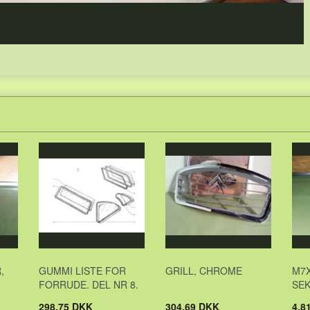
,
GUMMI LISTE FOR
GRILL, CHROME
M7X
FORRUDE. DEL NR 8.
SE
298,75 DKK
304,69 DKK
4,8