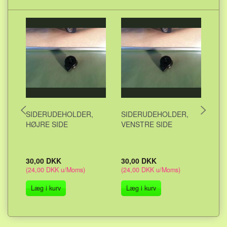
SIDERUDEHOLDER,
SIDERUDEHOLDER,
CL
HØJRE SIDE
VENSTRE SIDE
DE
VA
30,00 DKK
30,00 DKK
54
(
24,00 DKK
u/Moms
)
(
24,00 DKK
u/Moms
)
(
43
Læg i kurv
Læg i kurv
L