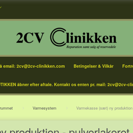
å email: 2cv@2cv-clinikken.com
Betingelser & Vilkår
Fortr
TIKKEN åbner efter aftale. Kontakt os enten pr. mail: 2cv@2cv-cli
rrummet
Varmesystem
Varmekasse (sæt) ny produktion -
 produktion - pulverlakeret