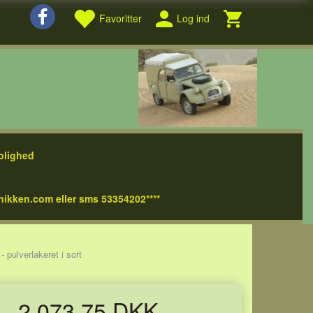
Favoritter
Log ind
olighed
nikken.com eller sms 53354202****
 pulverlakeret i sort
2.073,75 DKK