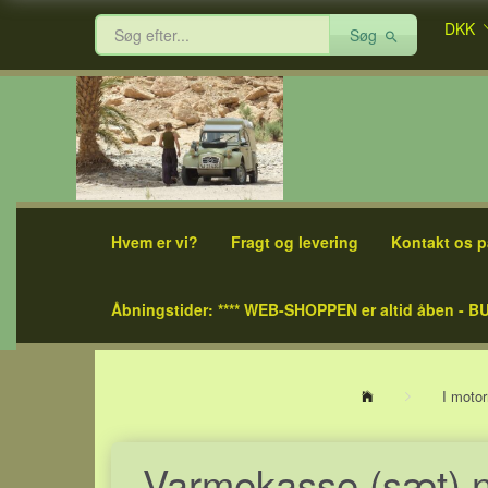
DKK
Søg
Hvem er vi?
Fragt og levering
Kontakt os p
Åbningstider: **** WEB-SHOPPEN er altid åben - BU
I moto
Varmekasse (sæt) ny