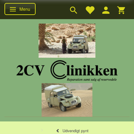
Menu
Skifte navigation
Udvendigt pynt