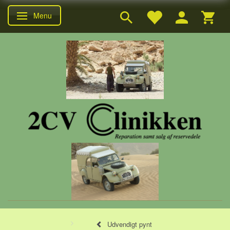
Menu
Skifte navigation
Udvendigt pynt