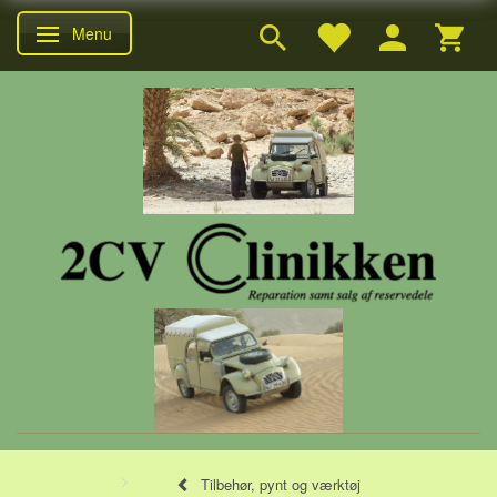
Menu
Skifte navigation
Tilbehør, pynt og værktøj