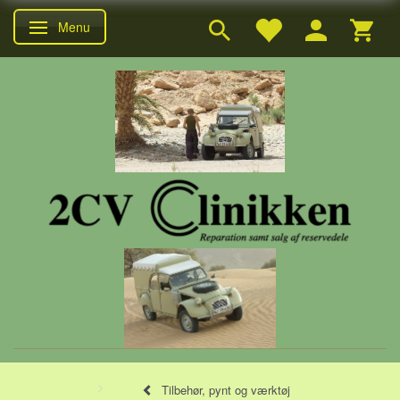
Menu
Skifte navigation
Tilbehør, pynt og værktøj