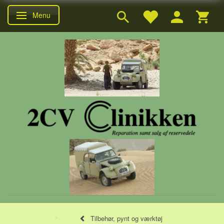
Menu
Skifte navigation
Tilbehør, pynt og værktøj