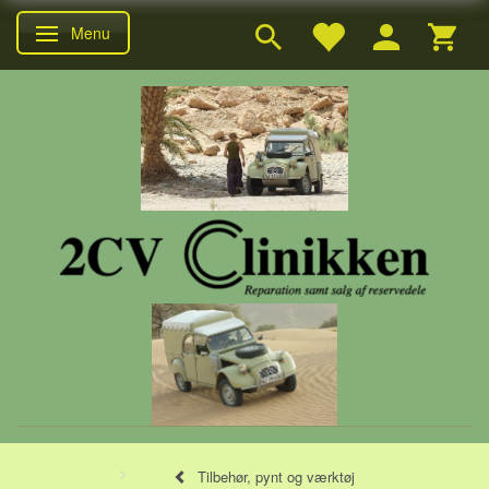
Menu
Skifte navigation
Tilbehør, pynt og værktøj