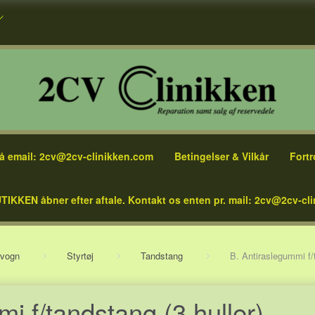
å email: 2cv@2cv-clinikken.com
Betingelser & Vilkår
Fortr
TIKKEN åbner efter aftale. Kontakt os enten pr. mail: 2cv@2cv-cli
vogn
Styrtøj
Tandstang
B. Antiraslegummi f/t
i f/tandstang (3 huller)