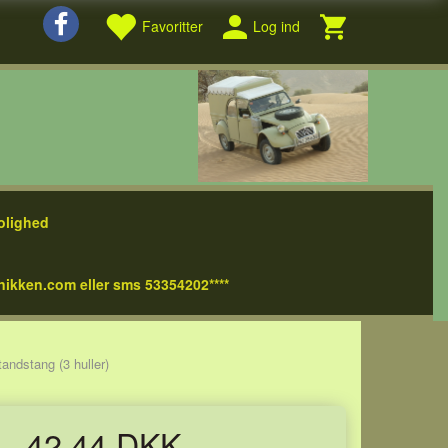
Favoritter
Log ind
olighed
nikken.com eller sms 53354202****
andstang (3 huller)
42,44 DKK