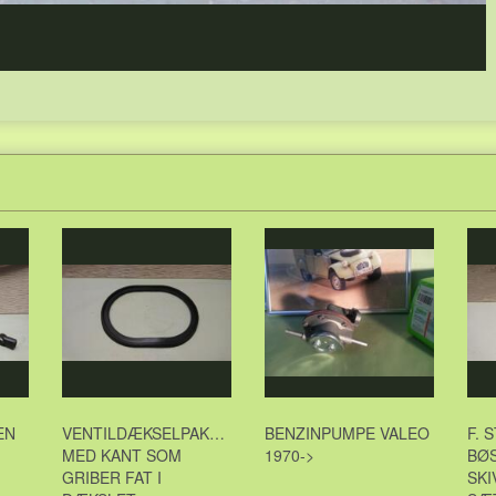
EN
VENTILDÆKSELPAKNING
BENZINPUMPE VALEO
F. 
MED KANT SOM
1970->
BØ
GRIBER FAT I
SKI