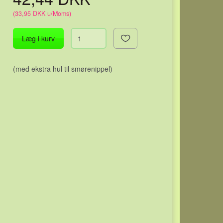
(
33,95 DKK
u/Moms
)
Læg i kurv
(med ekstra hul til smørenippel)