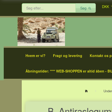
DKK
Søg
Hvem er vi?
Fragt og levering
Kontakt os p
Åbningstider: **** WEB-SHOPPEN er altid åben - BU
Under
B. Antiraslegumm