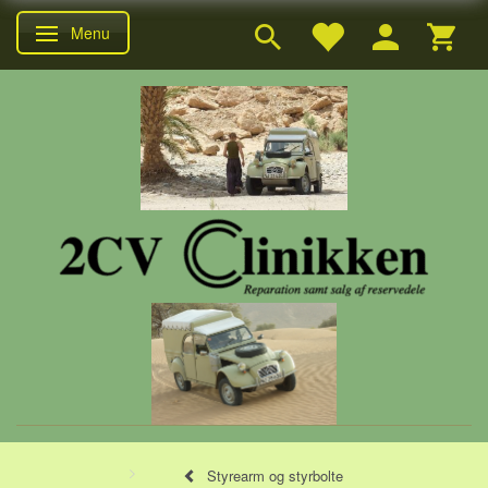
Menu
Skifte navigation
Styrearm og styrbolte