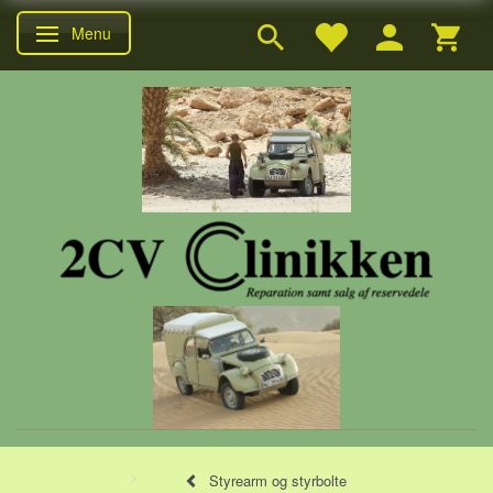
Menu
Skifte navigation
Styrearm og styrbolte