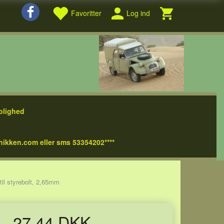
Favoritter
Log ind
olighed
nikken.com eller sms 53354202****
il styrebolt, 2,65mm
27,44 DKK