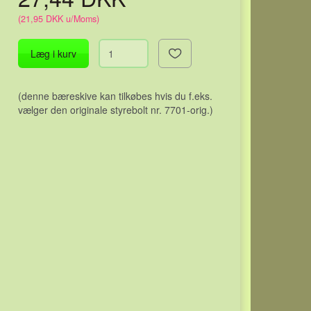
(
21,95 DKK
u/Moms
)
Læg i kurv
(denne bæreskive kan tilkøbes hvis du f.eks.
vælger den originale styrebolt nr. 7701-orig.)