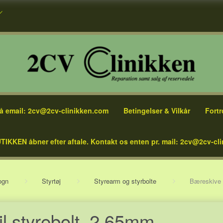
å email: 2cv@2cv-clinikken.com
Betingelser & Vilkår
Fortr
TIKKEN åbner efter aftale. Kontakt os enten pr. mail: 2cv@2cv-cli
ogn
Styrtøj
Styrearm og styrbolte
Bæreskive t
il styrebolt, 2,65mm