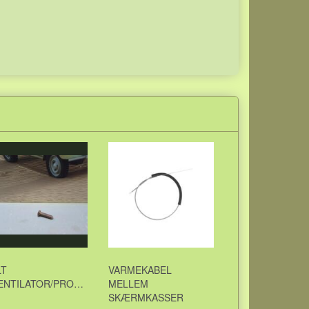
LT
VARMEKABEL
F/VENTILATOR/PROPEL
MELLEM
SKÆRMKASSER