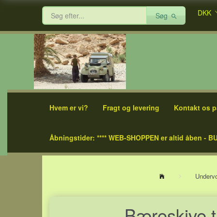
DKK
Søg
Hvem er vi?
Fragt og levering
Kontakt os p
Åbningstider: **** WEB-SHOPPEN er altid åben - BU
Underv
Bæreskive t