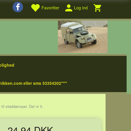
Favoritter
Log ind
olighed
nikken.com eller sms 53354202****
 til støddæmper. Del nr 5.
24,94 DKK