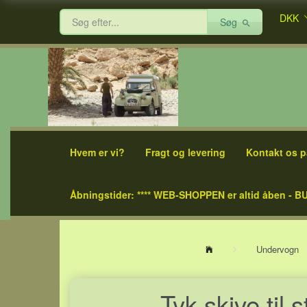
DKK
Søg
Hvem er vi?
Fragt og levering
Kontakt os p
Åbningstider: **** WEB-SHOPPEN er altid åben - BU
Undervogn
Tyk skive til