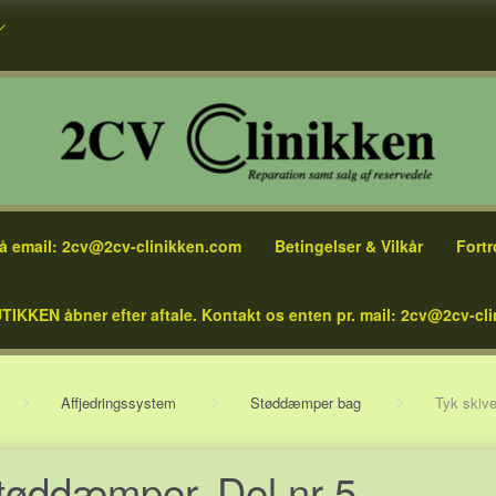
å email: 2cv@2cv-clinikken.com
Betingelser & Vilkår
Fortr
TIKKEN åbner efter aftale. Kontakt os enten pr. mail: 2cv@2cv-cli
Affjedringssystem
Støddæmper bag
Tyk skive
 støddæmper. Del nr 5.