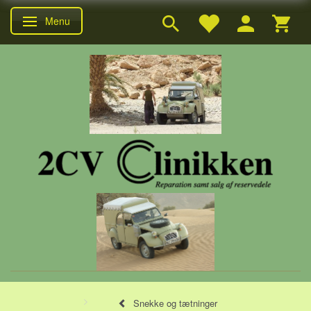
Menu
Skifte navigation
Snekke og tætninger